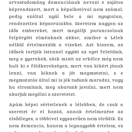
orvostudomány demenciának nevezi e sajátos
képrendszert, mert a képalkotóval nem számol,
pedig ezáltal nyúl bele a mi nyugtalan,
rendezetlen képsorainkba. Szeretem nagyon az
idős embereket, mert megálljt parancsolnak
felpörgött elménknek akkor, amikor a Lélek
nélkül értelmezzük a vizeket. Azt hiszem, az
idősek tartják Istennel együtt az eget felettünk,
meg a gyerekek, akik miatt az erkölcs még nem
halt ki e földkerekségen, mert van kikért jónak
lenni, van kiknek a jót megmutatni, s e
megmutatás által mi is jók tudunk maradni, vagy
ha elromlunk, meg akarunk javulni, mert nem
akarjuk megölni a szeretetet.
Apám képei sértetlenek a lélekben, de csak a
szeretet ér el hozzá, annak értelmezése az
elsődleges, a többivel egyszerűen nem törődik. Ez
nem demencia, hanem a legnagyobb értelem, ez