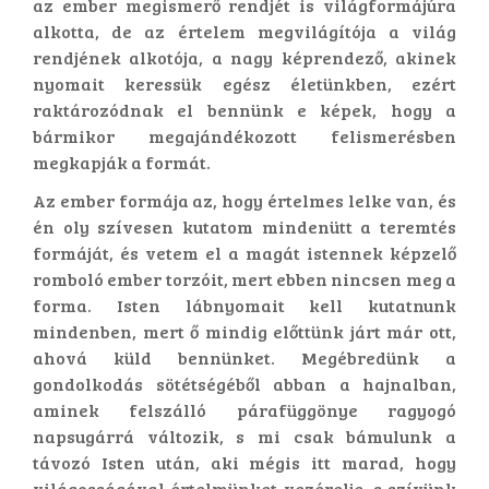
az ember megismerő rendjét is világformájúra
alkotta, de az értelem megvilágítója a világ
rendjének alkotója, a nagy képrendező, akinek
nyomait keressük egész életünkben, ezért
raktározódnak el bennünk e képek, hogy a
bármikor megajándékozott felismerésben
megkapják a formát.
Az ember formája az, hogy értelmes lelke van, és
én oly szívesen kutatom mindenütt a teremtés
formáját, és vetem el a magát istennek képzelő
romboló ember torzóit, mert ebben nincsen meg a
forma. Isten lábnyomait kell kutatnunk
mindenben, mert ő mindig előttünk járt már ott,
ahová küld bennünket. Megébredünk a
gondolkodás sötétségéből abban a hajnalban,
aminek felszálló párafüggönye ragyogó
napsugárrá változik, s mi csak bámulunk a
távozó Isten után, aki mégis itt marad, hogy
világosságával értelmünket vezérelje, s szívünk