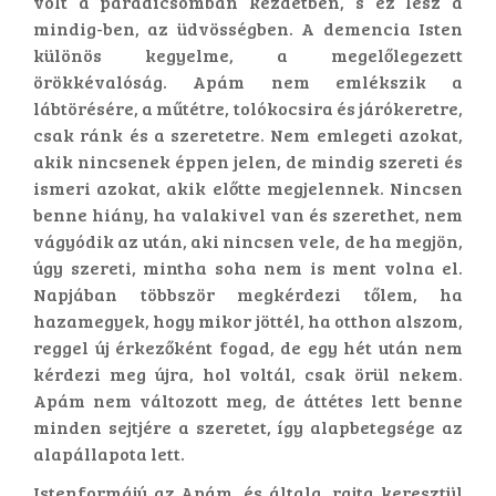
volt a paradicsomban kezdetben, s ez lesz a
mindig-ben, az üdvösségben. A demencia Isten
különös kegyelme, a megelőlegezett
örökkévalóság. Apám nem emlékszik a
lábtörésére, a műtétre, tolókocsira és járókeretre,
csak ránk és a szeretetre. Nem emlegeti azokat,
akik nincsenek éppen jelen, de mindig szereti és
ismeri azokat, akik előtte megjelennek. Nincsen
benne hiány, ha valakivel van és szerethet, nem
vágyódik az után, aki nincsen vele, de ha megjön,
úgy szereti, mintha soha nem is ment volna el.
Napjában többször megkérdezi tőlem, ha
hazamegyek, hogy mikor jöttél, ha otthon alszom,
reggel új érkezőként fogad, de egy hét után nem
kérdezi meg újra, hol voltál, csak örül nekem.
Apám nem változott meg, de áttétes lett benne
minden sejtjére a szeretet, így alapbetegsége az
alapállapota lett.
Istenformájú az Apám, és általa, rajta keresztül