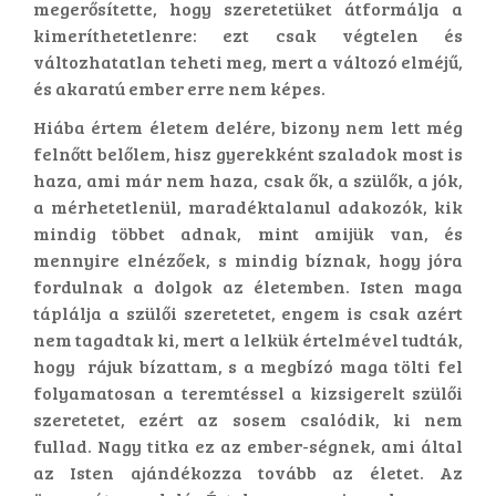
megerősítette, hogy szeretetüket átformálja a
kimeríthetetlenre: ezt csak végtelen és
változhatatlan teheti meg, mert a változó elméjű,
és akaratú ember erre nem képes.
Hiába értem életem delére, bizony nem lett még
felnőtt belőlem, hisz gyerekként szaladok most is
haza, ami már nem haza, csak ők, a szülők, a jók,
a mérhetetlenül, maradéktalanul adakozók, kik
mindig többet adnak, mint amijük van, és
mennyire elnézőek, s mindig bíznak, hogy jóra
fordulnak a dolgok az életemben. Isten maga
táplálja a szülői szeretetet, engem is csak azért
nem tagadtak ki, mert a lelkük értelmével tudták,
hogy rájuk bízattam, s a megbízó maga tölti fel
folyamatosan a teremtéssel a kizsigerelt szülői
szeretetet, ezért az sosem csalódik, ki nem
fullad. Nagy titka ez az ember-ségnek, ami által
az Isten ajándékozza tovább az életet. Az