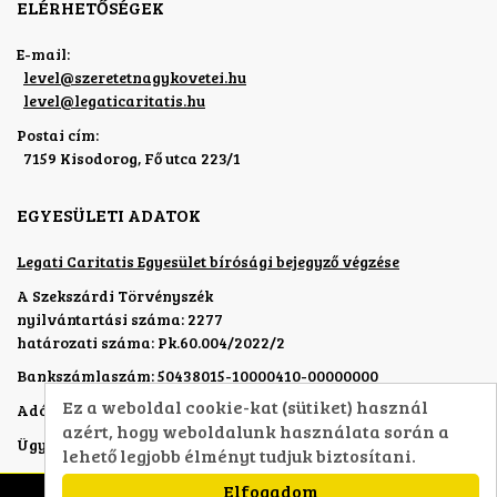
ELÉRHETŐSÉGEK
E-mail:
level
@
szeretetnagykovetei.hu
level
@
legaticaritatis.hu
Postai cím:
7159 Kisodorog, Fő utca 223/1
EGYESÜLETI ADATOK
Legati Caritatis Egyesület bírósági bejegyző végzése
A Szekszárdi Törvényszék
nyilvántartási száma: 2277
határozati száma: Pk.60.004/2022/2
Bankszámlaszám: 50438015-10000410-00000000
Ez a weboldal cookie-kat (sütiket) használ
Adószám: 19321761-1-17
azért, hogy weboldalunk használata során a
Ügyvezető:
Véghelyi Péterné dr.
lehető legjobb élményt tudjuk biztosítani.
Elfogadom