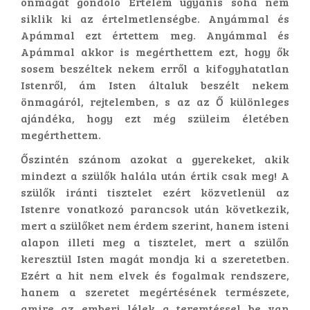
önmagát gondoló Értelem ugyanis soha nem
siklik ki az értelmetlenségbe. Anyámmal és
Apámmal ezt értettem meg. Anyámmal és
Apámmal akkor is megérthettem ezt, hogy ők
sosem beszéltek nekem erről a kifogyhatatlan
Istenről, ám Isten általuk beszélt nekem
önmagáról, rejtelemben, s az az Ő különleges
ajándéka, hogy ezt még szüleim életében
megérthettem.
Őszintén szánom azokat a gyerekeket, akik
mindezt a szülők halála után értik csak meg! A
szülők iránti tisztelet ezért közvetlenül az
Istenre vonatkozó parancsok után következik,
mert a szülőket nem érdem szerint, hanem isteni
alapon illeti meg a tisztelet, mert a szülőn
keresztül Isten magát mondja ki a szeretetben.
Ezért a hit nem elvek és fogalmak rendszere,
hanem a szeretet megértésének természete,
amire az emberi lélek a teremtéssel be van