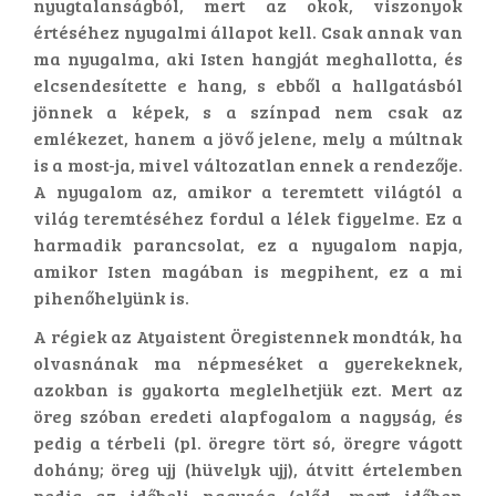
nyugtalanságból, mert az okok, viszonyok
értéséhez nyugalmi állapot kell. Csak annak van
ma nyugalma, aki Isten hangját meghallotta, és
elcsendesítette e hang, s ebből a hallgatásból
jönnek a képek, s a színpad nem csak az
emlékezet, hanem a jövő jelene, mely a múltnak
is a most-ja, mivel változatlan ennek a rendezője.
A nyugalom az, amikor a teremtett világtól a
világ teremtéséhez fordul a lélek figyelme. Ez a
harmadik parancsolat, ez a nyugalom napja,
amikor Isten magában is megpihent, ez a mi
pihenőhelyünk is.
A régiek az Atyaistent Öregistennek mondták, ha
olvasnának ma népmeséket a gyerekeknek,
azokban is gyakorta meglelhetjük ezt. Mert az
öreg szóban eredeti alapfogalom a nagyság, és
pedig a térbeli (pl. öregre tört só, öregre vágott
dohány; öreg ujj (hüvelyk ujj), átvitt értelemben
pedig az időbeli nagyság (előd, mert időben