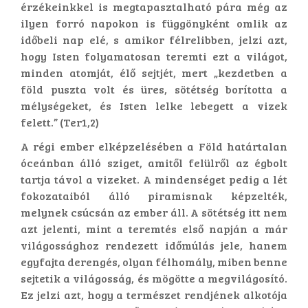
érzékeinkkel is megtapasztalható pára még az
ilyen forró napokon is függönyként omlik az
időbeli nap elé, s amikor félrelibben, jelzi azt,
hogy Isten folyamatosan teremti ezt a világot,
minden atomját, élő sejtjét, mert „kezdetben a
föld puszta volt és üres, sötétség borította a
mélységeket, és Isten lelke lebegett a vizek
felett.” (Ter1,2)
A régi ember elképzelésében a Föld határtalan
óceánban álló sziget, amitől felülről az égbolt
tartja távol a vizeket. A mindenséget pedig a lét
fokozataiból álló piramisnak képzelték,
melynek csúcsán az ember áll. A sötétség itt nem
azt jelenti, mint a teremtés első napján a már
világossághoz rendezett időmúlás jele, hanem
egyfajta derengés, olyan félhomály, miben benne
sejtetik a világosság, és mögötte a megvilágosító.
Ez jelzi azt, hogy a természet rendjének alkotója