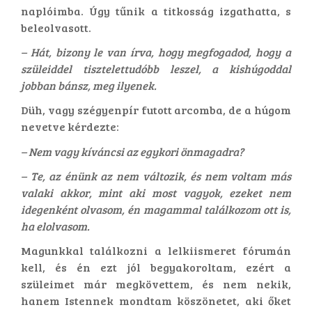
naplóimba. Úgy tűnik a titkosság izgathatta, s
beleolvasott.
– Hát, bizony le van írva, hogy megfogadod, hogy a
szüleiddel tisztelettudóbb leszel, a kishúgoddal
jobban bánsz, meg ilyenek.
Düh, vagy szégyenpír futott arcomba, de a húgom
nevetve kérdezte:
– Nem vagy kíváncsi az egykori önmagadra?
– Te, az énünk az nem változik, és nem voltam más
valaki akkor, mint aki most vagyok, ezeket nem
idegenként olvasom, én magammal találkozom ott is,
ha elolvasom.
Magunkkal találkozni a lelkiismeret fórumán
kell, és én ezt jól begyakoroltam, ezért a
szüleimet már megkövettem, és nem nekik,
hanem Istennek mondtam köszönetet, aki őket