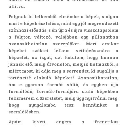
állítva.
Folynak ki lelkemből elmémbe a képek, s olyan
most e képek észlelése, mint egy jól megrendezett
színházi előadás, s én újra és újra visszatapsolom
a folyton változó, valójában egy pillanatban
azonosíthatatlan szereplőket. Mert amikor
képeket szöktet lelkem vetítővásznára a
képzelet, az izgat, azt kutatom, hogy honnan
jönnek elő, mely útvonalon, melyik halmazból, s
miért most, ki adja meg a sorrendet, ki sugallja a
történetté alakuló képeket? Azonosíthatatlan,
ám e gyorsan formát váltó, és egyben újjá
formálódó, formák-formájára utaló képekben
felismerem a Szeretetet, mely úgy nyilvánul meg,
hogy nyugalomba tesz bennünket a
szemlélésben.
Apám kivett engem a frenetikus