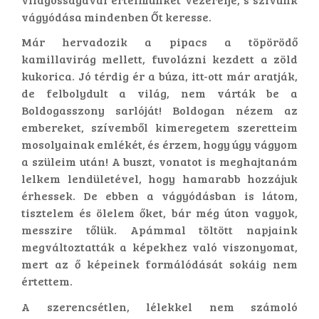
vágyódása mindenben Őt keresse.
Már hervadozik a pipacs a töpörödő
kamillavirág mellett, fuvolázni kezdett a zöld
kukorica. Jó térdig ér a búza, itt-ott már aratják,
de felbolydult a világ, nem várták be a
Boldogasszony sarlóját! Boldogan nézem az
embereket, szívemből kimeregetem szeretteim
mosolyainak emlékét, és érzem, hogy úgy vágyom
a szüleim után! A buszt, vonatot is meghajtanám
lelkem lendületével, hogy hamarabb hozzájuk
érhessek. De ebben a vágyódásban is látom,
tisztelem és ölelem őket, bár még úton vagyok,
messzire tőlük. Apámmal töltött napjaink
megváltoztatták a képekhez való viszonyomat,
mert az ő képeinek formálódását sokáig nem
értettem.
A szerencsétlen, lélekkel nem számoló