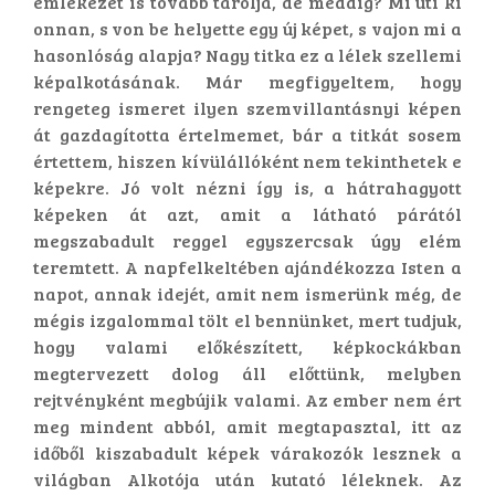
emlékezet is tovább tárolja, de meddig? Mi üti ki
onnan, s von be helyette egy új képet, s vajon mi a
hasonlóság alapja? Nagy titka ez a lélek szellemi
képalkotásának. Már megfigyeltem, hogy
rengeteg ismeret ilyen szemvillantásnyi képen
át gazdagította értelmemet, bár a titkát sosem
értettem, hiszen kívülállóként nem tekinthetek e
képekre. Jó volt nézni így is, a hátrahagyott
képeken át azt, amit a látható párától
megszabadult reggel egyszercsak úgy elém
teremtett. A napfelkeltében ajándékozza Isten a
napot, annak idejét, amit nem ismerünk még, de
mégis izgalommal tölt el bennünket, mert tudjuk,
hogy valami előkészített, képkockákban
megtervezett dolog áll előttünk, melyben
rejtvényként megbújik valami. Az ember nem ért
meg mindent abból, amit megtapasztal, itt az
időből kiszabadult képek várakozók lesznek a
világban Alkotója után kutató léleknek. Az