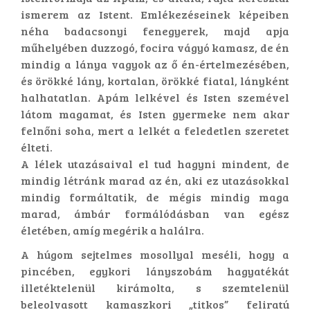
ismerem az Istent. Emlékezéseinek képeiben
néha badacsonyi fenegyerek, majd apja
műhelyében duzzogó, focira vágyó kamasz, de én
mindig a lánya vagyok az ő én-értelmezésében,
és örökké lány, kortalan, örökké fiatal, lányként
halhatatlan. Apám lelkével és Isten szemével
látom magamat, és Isten gyermeke nem akar
felnőni soha, mert a lelkét a feledetlen szeretet
élteti.
A lélek utazásaival el tud hagyni mindent, de
mindig létránk marad az én, aki ez utazásokkal
mindig formáltatik, de mégis mindig maga
marad, ámbár formálódásban van egész
életében, amíg megérik a halálra.
A húgom sejtelmes mosollyal meséli, hogy a
pincében, egykori lányszobám hagyatékát
illetéktelenül kirámolta, s szemtelenül
beleolvasott kamaszkori „titkos” feliratú