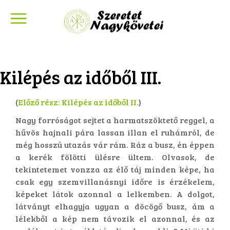
Kilépés az időből III.
(
Előző rész: Kilépés az időből II.
)
Nagy forróságot sejtet a harmatszöktető reggel, a
hűvös hajnali pára lassan illan el ruhámról, de
még hosszú utazás vár rám. Ráz a busz, én éppen
a kerék fölötti ülésre ültem. Olvasok, de
tekintetemet vonzza az élő táj minden képe, ha
csak egy szemvillanásnyi időre is érzékelem,
képeket látok azonnal a lelkemben. A dolgot,
látványt elhagyja ugyan a döcögő busz, ám a
lélekből a kép nem távozik el azonnal, és az