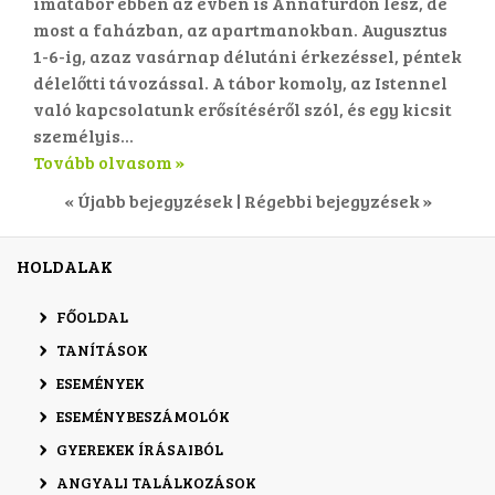
imatábor ebben az évben is Annafürdőn lesz, de
most a faházban, az apartmanokban. Augusztus
1-6-ig, azaz vasárnap délutáni érkezéssel, péntek
délelőtti távozással. A tábor komoly, az Istennel
való kapcsolatunk erősítéséről szól, és egy kicsit
személyis...
Tovább olvasom »
« Újabb bejegyzések | Régebbi bejegyzések »
HOLDALAK
FŐOLDAL
TANÍTÁSOK
ESEMÉNYEK
ESEMÉNYBESZÁMOLÓK
GYEREKEK ÍRÁSAIBÓL
ANGYALI TALÁLKOZÁSOK