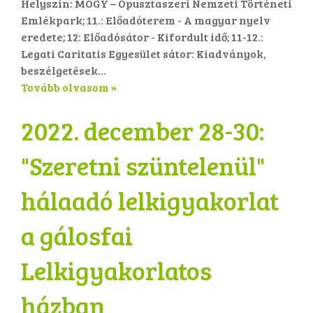
Helyszín: MOGY – Ópusztaszeri Nemzeti Történeti
Emlékpark; 11.: Előadóterem - A magyar nyelv
eredete; 12: Előadósátor - Kifordult idő; 11-12.:
Legati Caritatis Egyesület sátor: Kiadványok,
beszélgetések...
Tovább olvasom »
2022. december 28-30:
"Szeretni szüntelenül"
hálaadó lelkigyakorlat
a gálosfai
Lelkigyakorlatos
házban