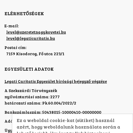
ELÉRHETŐSÉGEK
E-mail:
level
@
szeretetnagykovetei.hu
level
@
legaticaritatis.hu
Postai cím:
7159 Kisodorog, Fő utca 223/1
EGYESÜLETI ADATOK
Legati Caritatis Egyesület bírósági bejegyző végzése
A Szekszárdi Törvényszék
nyilvántartási száma: 2277
határozati száma: Pk.60.004/2022/2
Bankszámlaszám: 50438015-10000410-00000000
Ez a weboldal cookie-kat (sütiket) használ
Adószám: 19321761-1-17
azért, hogy weboldalunk használata során a
Ügyvezető:
Véghelyi Péterné dr.