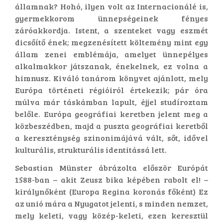
államnak? Hohó, ilyen volt az Internacionálé is,
gyermekkorom ünnepségeinek fényes
záróakkordja. Istent, a szenteket vagy eszmét
dicsőítő ének; megzenésített költemény mint egy
állam zenei emblémája, amelyet ünnepélyes
alkalmakkor játszanak, énekelnek, ez volna a
himnusz. Kiváló tanárom könyvet ajánlott, mely
Európa történeti régióiról értekezik; pár óra
múlva már táskámban lapult, éjjel studíroztam
belőle. Európa geográfiai keretben jelent meg a
közbeszédben, majd a puszta geográfiai keretből
a kereszténység szinonimájává vált, sőt, idővel
kulturális, strukturális identitássá lett.
Sebastian Münster ábrázolta először Európát
1588-ban – akit Zeusz bika képében rabolt el! –
királynőként (Europa Regina koronás főként) Ez
az unió mára a Nyugatot jelenti, s minden nemzet,
mely keleti, vagy közép-keleti, ezen keresztül