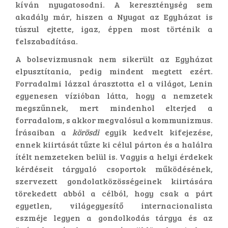
kíván nyugatosodni. A kereszténység sem
akadály már, hiszen a Nyugat az Egyházat is
túszul ejtette, igaz, éppen most történik a
felszabadítása.
A bolsevizmusnak nem sikerült az Egyházat
elpusztítania, pedig mindent megtett ezért.
Forradalmi lázzal árasztotta el a világot, Lenin
egyenesen vízióban látta, hogy a nemzetek
megszűnnek, mert mindenhol elterjed a
forradalom, s akkor megvalósul a kommunizmus.
Írásaiban a
körösdi
egyik kedvelt kifejezése,
ennek kiirtását tűzte ki célul párton és a halálra
ítélt nemzeteken belül is. Vagyis a helyi érdekek
kérdéseit tárgyaló csoportok működésének,
szervezett gondolatközösségeinek kiirtására
törekedett abból a célból, hogy csak a párt
egyetlen, világegyesítő internacionalista
eszméje legyen a gondolkodás tárgya és az