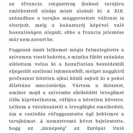
az ófrancia
cocquartcoq
(kakas) taréjára
emlékeztető alakja miatt alakult ki. A XIX.
században a tarajka magyarosított változat is
elterjedt, mely a kakastaréj képével való
hasonlóságon alapult, ebbe a francia jelentése
már nem zavart be.
Fagyossá únult lelkemet mégis felmelegítette a
szívemen viselt bokréta, s mintha fűtött szánkán
siklottam volna ki a hazafiatlan beszédektől
eljegesült szellemi lejtmenetből, melyet nagyhírű
professzor hitetlen ajkai közül sajtolt ki a pokol
dilettáns nunciatúrája. Vártam a Szózatot,
amikor majd a szívembe sűrűsödött levegőmet
illőn kipréselhetem, ráfújva a kéretlen követre.
Lelkem a várakozástól a levegőégbe emelkedett,
ám a csalódás ráfagyasztotta égő keblemre a
tarajkámat. A nemzetrontó követ bejelentette,
hogy az „ünnepség” az Európai Unió