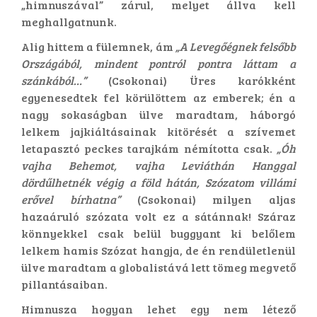
„himnuszával” zárul, melyet állva kell
meghallgatnunk.
Alig hittem a fülemnek, ám
„A Levegőégnek felsőbb
Országából, mindent pontról pontra láttam a
szánkából…”
(Csokonai) Üres karókként
egyenesedtek fel körülöttem az emberek; én a
nagy sokaságban ülve maradtam, háborgó
lelkem jajkiáltásainak kitörését a szívemet
letapasztó peckes tarajkám némította csak.
„Óh
vajha Behemot, vajha Leviáthán Hanggal
dördűlhetnék végig a föld hátán, Szózatom villámi
erővel bírhatna”
(Csokonai) milyen aljas
hazaáruló szózata volt ez a sátánnak! Száraz
könnyekkel csak belül buggyant ki belőlem
lelkem hamis Szózat hangja, de én rendületlenül
ülve maradtam a globalistává lett tömeg megvető
pillantásaiban.
Himnusza hogyan lehet egy nem létező