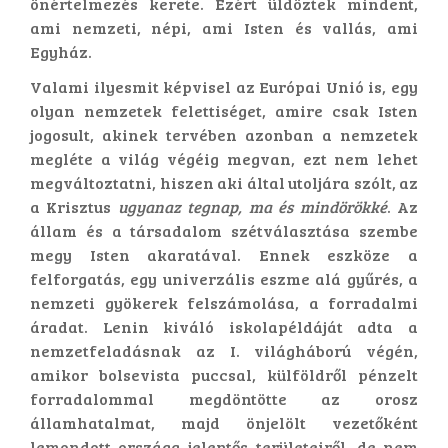
önértelmezés kerete. Ezért üldöztek mindent,
ami nemzeti, népi, ami Isten és vallás, ami
Egyház.
Valami ilyesmit képvisel az Európai Unió is, egy
olyan nemzetek felettiséget, amire csak Isten
jogosult, akinek tervében azonban a nemzetek
megléte a világ végéig megvan, ezt nem lehet
megváltoztatni, hiszen aki által utoljára szólt, az
a Krisztus
ugyanaz tegnap, ma és mindörökké
. Az
állam és a társadalom szétválasztása szembe
megy Isten akaratával. Ennek eszköze a
felforgatás, egy univerzális eszme alá gyűrés, a
nemzeti gyökerek felszámolása, a forradalmi
áradat. Lenin kiváló iskolapéldáját adta a
nemzetfeladásnak az I. világháború végén,
amikor bolsevista puccsal, külföldről pénzelt
forradalommal megdöntötte az orosz
államhatalmat, majd önjelölt vezetőként
lemondott országa jelentős területeiről, de nem