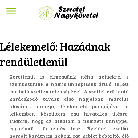
Lélekemelő: Hazádnak
rendületlenül
Kéretlenül is elmegyünk néha helyekre, s
szembesülünk a hamis ünneplések áruló, lelket
romboló szellemtelenségével. A széllel erőtlenül
kardoskodó tavasz első napjaiban március
idusának ünnepi, lélekemelő pompájával a
lelkemben készültem egy hivatalos ülésre.
Tudtam, hogy az alkalom a nemzeti ünneppel
egybekötött ünneplés lesz. Évekkel ezelőtt
horgolt barátném nekem egy keblet beborító, élő