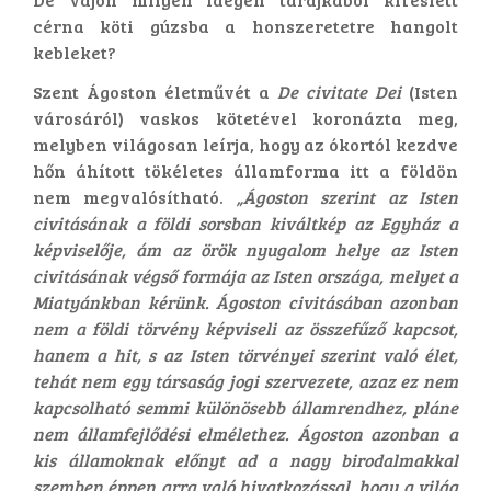
cérna köti gúzsba a honszeretetre hangolt
kebleket?
Szent Ágoston életművét a
De civitate Dei
(Isten
városáról) vaskos kötetével koronázta meg,
melyben világosan leírja, hogy az ókortól kezdve
hőn áhított tökéletes államforma itt a földön
nem megvalósítható.
„Ágoston szerint az Isten
civitásának a földi sorsban kiváltkép az Egyház a
képviselője, ám az örök nyugalom helye az Isten
civitásának végső formája az Isten országa, melyet a
Miatyánkban kérünk. Ágoston civitásában azonban
nem a földi törvény képviseli az összefűző kapcsot,
hanem a hit, s az Isten törvényei szerint való élet,
tehát nem egy társaság jogi szervezete, azaz ez nem
kapcsolható semmi különösebb államrendhez, pláne
nem államfejlődési elmélethez. Ágoston azonban a
kis államoknak előnyt ad a nagy birodalmakkal
szemben éppen arra való hivatkozással, hogy a világ