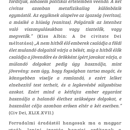
fordítjuk, sohasem politikai értelemben veendő. A két
civitas azonban metafizikailag különbözik
egymástól. Az egyiknek alapelve az igazság (veritas),
a másiké a hiúság (vanitas). Polgáraik az Istenhez
való viszonyulásukban vagy tisztelők, vagy
megvetők.”
(Kiss Albin: A De civitate Dei
méltatása)
„A nem hitből élő emberek családja a földi
élet mulandó dolgaitól várja a békét, míg a hitből élők
családja a jövendőre és örökként ígért javakat várja, a
múlandó dolgokat pedig úgy használja, mint
jövevény: nem úgy, hogy fogságban tartsa magát, és
könnyebben viselje a romlandó, s ezért lelket
elnehezítő test terheit, és a legkevésbé súlyosbítsa
azokat. Ezért mind a kétfajta ember egyaránt
használja a halandó élethez szükséges dolgokat, e
használat célja azonban erősen eltér a két esetben.”
(Civ Dei, XLIX.XVII.)
Forradalmi áradástól hangosak ma a magyar
utcák, lenini izgatás hangjai ordítanak a