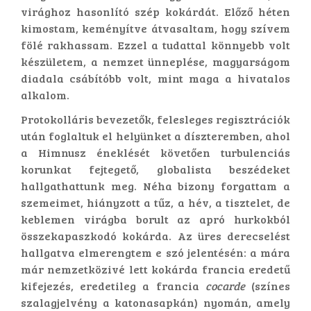
virághoz hasonlító szép kokárdát. Előző héten
kimostam, keményítve átvasaltam, hogy szívem
fölé rakhassam. Ezzel a tudattal könnyebb volt
készületem, a nemzet ünneplése, magyarságom
diadala csábítóbb volt, mint maga a hivatalos
alkalom.
Protokolláris bevezetők, felesleges regisztrációk
után foglaltuk el helyünket a díszteremben, ahol
a Himnusz éneklését követően turbulenciás
korunkat fejtegető, globalista beszédeket
hallgathattunk meg. Néha bizony forgattam a
szemeimet, hiányzott a tűz, a hév, a tisztelet, de
keblemen virágba borult az apró hurkokból
összekapaszkodó kokárda. Az üres derecselést
hallgatva elmerengtem e szó jelentésén: a mára
már nemzetközivé lett kokárda francia eredetű
kifejezés, eredetileg a francia
cocarde
(színes
szalagjelvény a katonasapkán) nyomán, amely