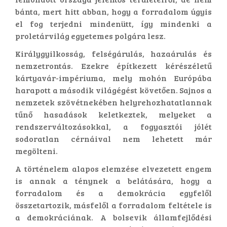
bánta, mert hitt abban, hogy a forradalom úgyis
el fog terjedni mindenütt, így mindenki a
proletárvilág egyetemes polgára lesz.
Királygyilkosság, felségárulás, hazaárulás és
nemzetrontás. Ezekre építkezett kérészéletű
kártyavár-impériuma, mely mohón Európába
harapott a második világégést követően. Sajnos a
nemzetek szövétnekében helyrehozhatatlannak
tűnő hasadások keletkeztek, melyeket a
rendszerváltozásokkal, a fogyasztói jólét
sodoratlan cérnáival nem lehetett már
megölteni.
A történelem alapos elemzése elvezetett engem
is annak a ténynek a belátására, hogy a
forradalom és a demokrácia egyfelől
összetartozik, másfelől a forradalom feltétele is
a demokráciának. A bolsevik államfejlődési