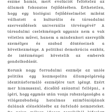
eszme hamis, mert evolúciót feltételez az
államok fokozatos fejlődésében. Érthetetlen,
hogy egy biológiai fejlődéselmélet miként
válhatott a kulturális és társadalmi
szerveződések univerzális törvényévé? A
társadalmi cselekmények ugyanis nem a vak
véletlen művei, hanem a mindenkori szereplők
személyes és szabad döntéseinek a
következménye. A politikai demokrácia eszköz,
de intézményei követelik az emberek
gondolkodását.
Korunk nagy forradalmi eszméje az uniós
politika egy kozmopolita állampolgárság
identitásformáló eszméjére tart igényt. Ezért
mer himnusszal, dicsőítő szózattal fellépni., s
ígéri, hogy egymás után vonja rabszolgaságba a
világszabadság hatalmas szimfóniájának
dalának eléneklésébe az önfeladó nemzeteket.
De vajon milyen idegen tarajkából kifeslett