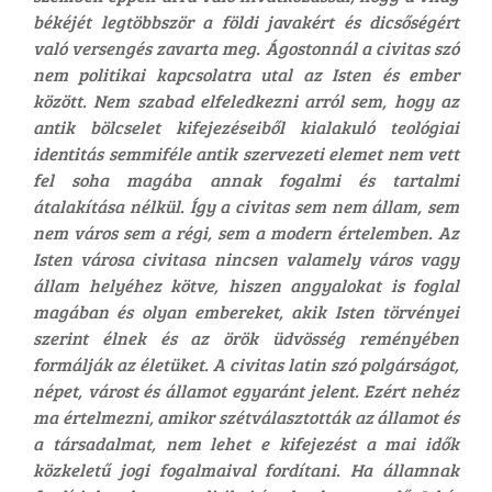
békéjét legtöbbször a földi javakért és dicsőségért
való versengés zavarta meg. Ágostonnál a civitas szó
nem politikai kapcsolatra utal az Isten és ember
között. Nem szabad elfeledkezni arról sem, hogy az
antik bölcselet kifejezéseiből kialakuló teológiai
identitás semmiféle antik szervezeti elemet nem vett
fel soha magába annak fogalmi és tartalmi
átalakítása nélkül. Így a civitas sem nem állam, sem
nem város sem a régi, sem a modern értelemben. Az
Isten városa civitasa nincsen valamely város vagy
állam helyéhez kötve, hiszen angyalokat is foglal
magában és olyan embereket, akik Isten törvényei
szerint élnek és az örök üdvösség reményében
formálják az életüket. A civitas latin szó polgárságot,
népet, várost és államot egyaránt jelent. Ezért nehéz
ma értelmezni, amikor szétválasztották az államot és
a társadalmat, nem lehet e kifejezést a mai idők
közkeletű jogi fogalmaival fordítani. Ha államnak