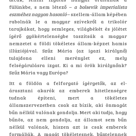
fülünkbe, s nem létező –
a bolsevik imperialista
eszméhez nagyon hasonló
– szellem-állam képében
rabolnák le a magyar szívekről a trikolór
tarajkákat, hogy semleges, világbékét és jólétet
ígérő gyökértelenségbe taszítsák a magyar
nemzetet a földi tökéletes állam-képzet hamis
illúziójával. Szűz Mária (az igazi királynő)
tulajdona elleni merénylet ez, mely
felségárulásra izgat. Ki a mi örök királynőnk?
Szűz Mária vagy Európa?
Itt a földön a felforgató ígérgetők, az el-
árasztani akarók az emberek hitetlenségre
tudnak építeni, mert a tökéletes
államszervezetben csak az bízik, aki önmagát
bűn nélkül valónak gondolja. Mert aki tudja, hogy
bűnös, az nem gondolja, az államot sem bűn
nélkül valónak, hiszen azt is csak emberek
formálják. A magát tökéletesnek, bűntelennek