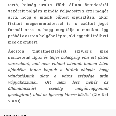
tartó, hiúság uralta földi állam öntudatától
vezérelt polgára mindig feljogosítva érzi magát
arra, hogy a másik bűnöst elpusztítsa, akár
fizikai megsemmisítéssel is, s ezáltal jogot
formál arra is, hogy megítélje a másikat. Így
próbál az Isten helyébe lépni, aki egyedül ítélheti
meg az embert.
Ágoston figyelmeztetését szívlelje meg
nemzetem!
„Igaz és teljes boldogság van ott (Isten
városában), ami nem valami istennő, hanem Isten
ajándéka. Innen kaptuk a hitünk zálogát, hogy
vándorlásunk alatt e város szépsége után
vágyakozzunk… Ott nem lesz nehéz az
államkincstárt csekély magánvagyonnal
gazdagítani, ahol az igazság kincse közös.”
(Civ Dei
V.XVI)
HOLDALAK