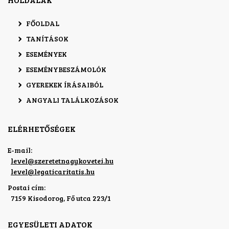
FŐOLDAL
TANÍTÁSOK
ESEMÉNYEK
ESEMÉNYBESZÁMOLÓK
GYEREKEK ÍRÁSAIBÓL
ANGYALI TALÁLKOZÁSOK
ELÉRHETŐSÉGEK
E-mail:
level
@
szeretetnagykovetei.hu
level
@
legaticaritatis.hu
Postai cím:
7159 Kisodorog, Fő utca 223/1
EGYESÜLETI ADATOK