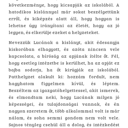
következménye, hogy kicsapják az iskolából. A
hatodikos kislánnyal már sokat beszélgettünk
erről, és kiképzés alatt áll, hogy hogyan is
lehetne úgy irányítani az életét, hogy az jó
legyen, és elkerülje ezeket a helyzeteket.
Nevezzük Lucának a kislányt, akit édesanyja
kiskorában elhagyott, és azóta nincsen vele
kapcsolata, a bíróság az apjának ítélte őt. Fél,
hogy esetleg intézetbe is kerülhet, ha az apját ez
bajba sodorja, ha őt kirúgják az iskolából.
Patthelyzet alakult ki: hozzám fordult, nem
hagyhatom figyelmen kívül, és léptem.
Beszéltem az igazgatóhelyettessel, akit ismerek,
és elmondtam neki, hogy Lucának milyen jó
képességei, és tulajdonságai vannak, és én
nagyon szeretem őt, több alkalommal volt is már
nálam, és soha semmi gondom nem volt vele.
Sajnos tényleg csehül áll a dolog, és intézkedést