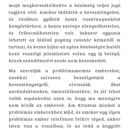
majd megkeresztelkedve a közösség teljes jogú
tagjává vált. Amikor üldözték a keresztényeket,
és titokban gyűltek össze vasárnaponként
kenyértörésre, a kezes szerepe elengedhetetlen,
és felbecsülhetetlen volt. Sokszor ugyanis
lehetett az üldöző pogány császár kémeitől is
tartani, és kezes híján az egész közösségre halált
hozó veszélyt jelenthetett volna egy új belépő,
kinek szándékaiért senki nem kezeskedett.
Ma szeretjük a problémamentes embereket,
azokkal szívesen beszélgetünk a
kereszténységről, elvisszük őket
zarándoklatokra, imatalálkozókra, és jól lehet
velük sopánkodni azon is, hogy ma mennyire
nem hívők az emberek. Ám Krisztus minket a
problémás emberekhez küld, és amikor egy ilyen
problémás ember telefonon felhív téged, akkor
Isten van a vonalban, le ne tedd a kagylót!