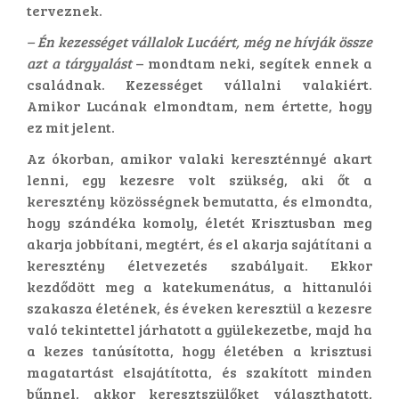
terveznek.
– Én kezességet vállalok Lucáért, még ne hívják össze
azt a tárgyalást
– mondtam neki, segítek ennek a
családnak. Kezességet vállalni valakiért.
Amikor Lucának elmondtam, nem értette, hogy
ez mit jelent.
Az ókorban, amikor valaki kereszténnyé akart
lenni, egy kezesre volt szükség, aki őt a
keresztény közösségnek bemutatta, és elmondta,
hogy szándéka komoly, életét Krisztusban meg
akarja jobbítani, megtért, és el akarja sajátítani a
keresztény életvezetés szabályait. Ekkor
kezdődött meg a katekumenátus, a hittanulói
szakasza életének, és éveken keresztül a kezesre
való tekintettel járhatott a gyülekezetbe, majd ha
a kezes tanúsította, hogy életében a krisztusi
magatartást elsajátította, és szakított minden
bűnnel, akkor keresztszülőket választhatott,