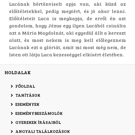
Lucának börtönviselt apja van, aki küzd az
előítéletekkel, pedig megtért, és jó akar lenni.
Előítéleteit Luca is megkapja, de erről én azt
gondolom, hogy Jézus egy ilyen Lucából csinálta
azt a Mária Magdolnát, aki egyedül állt a kereszt
alatt, és most nekem is meg kell előlegeznem
Lucának ezt a glóriát, amit mi most még nem, de
Isten ott látja Luca kezességgel elkísért életében.
HOLDALAK
FŐOLDAL
TANÍTÁSOK
ESEMÉNYEK
ESEMÉNYBESZÁMOLÓK
GYEREKEK ÍRÁSAIBÓL
ANGYALI TALÁLKOZÁSOK