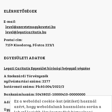
ELÉRHETŐSÉGEK
E-mail:
level
@
szeretetnagykovetei.hu
level
@
legaticaritatis.hu
Postai cím:
7159 Kisodorog, Fő utca 223/1
EGYESÜLETI ADATOK
Legati Caritatis Egyesület bírósági bejegyző végzése
A Szekszárdi Törvényszék
nyilvántartási száma: 2277
határozati száma: Pk.60.004/2022/2
Bankszámlaszám: 50438015-10000410-00000000
Ez a weboldal cookie-kat (sütiket) használ
Adószám: 19321761-1-17
azért, hogy weboldalunk használata során a
Ügyvezető:
Véghelyi Péterné dr.
lehető legjobb élményt tudjuk biztosítani.