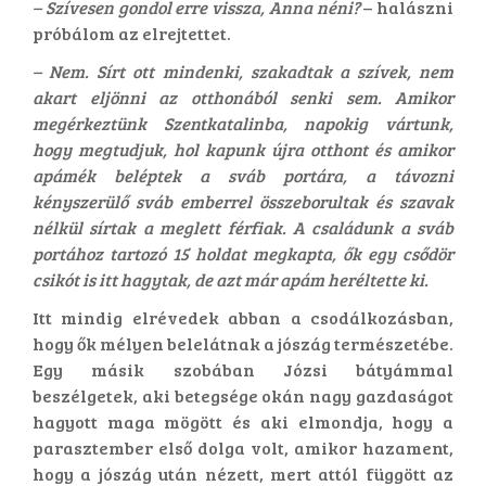
– Szívesen gondol erre vissza, Anna néni?
– halászni
próbálom az elrejtettet.
– Nem. Sírt ott mindenki, szakadtak a szívek, nem
akart eljönni az otthonából senki sem. Amikor
megérkeztünk Szentkatalinba, napokig vártunk,
hogy megtudjuk, hol kapunk újra otthont és amikor
apámék beléptek a sváb portára, a távozni
kényszerülő sváb emberrel összeborultak és szavak
nélkül sírtak a meglett férfiak. A családunk a sváb
portához tartozó 15 holdat megkapta, ők egy csődör
csikót is itt hagytak, de azt már apám heréltette ki.
Itt mindig elrévedek abban a csodálkozásban,
hogy ők mélyen belelátnak a jószág természetébe.
Egy másik szobában Józsi bátyámmal
beszélgetek, aki betegsége okán nagy gazdaságot
hagyott maga mögött és aki elmondja, hogy a
parasztember első dolga volt, amikor hazament,
hogy a jószág után nézett, mert attól függött az