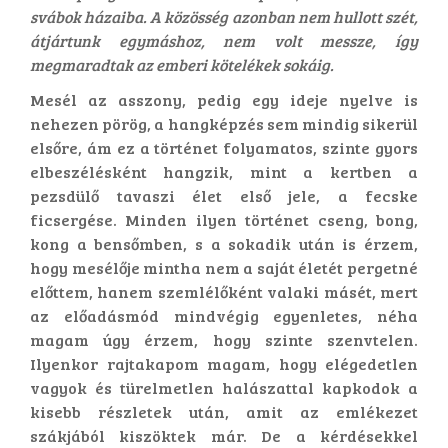
svábok házaiba. A közösség azonban nem hullott szét,
átjártunk egymáshoz, nem volt messze, így
megmaradtak az emberi kötelékek sokáig.
Mesél az asszony, pedig egy ideje nyelve is
nehezen pörög, a hangképzés sem mindig sikerül
elsőre, ám ez a történet folyamatos, szinte gyors
elbeszélésként hangzik, mint a kertben a
pezsdülő tavaszi élet első jele, a fecske
ficsergése. Minden ilyen történet cseng, bong,
kong a bensőmben, s a sokadik után is érzem,
hogy mesélője mintha nem a saját életét pergetné
előttem, hanem szemlélőként valaki másét, mert
az előadásmód mindvégig egyenletes, néha
magam úgy érzem, hogy szinte szenvtelen.
Ilyenkor rajtakapom magam, hogy elégedetlen
vagyok és türelmetlen halászattal kapkodok a
kisebb részletek után, amit az emlékezet
szákjából kiszöktek már. De a kérdésekkel