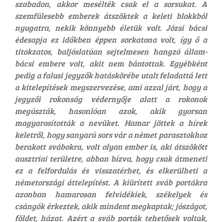
szabadon, akkor mesélték csak el a sorsukat. A
szemfülesebb emberek átszöktek a keleti blokkból
nyugatra, nekik könnyebb életük volt. Józsi bácsi
édesapja ez időkben éppen sorkatona volt, így ő a
titokzatos, baljóslatúan sejtelmesen hangzó állam-
bácsi embere volt, akit nem bántottak. Egyébként
pedig a falusi jegyzők hatáskörébe utalt feladattá lett
a kitelepítések megszervezése, ami azzal járt, hogy a
jegyzői rokonság védernyője alatt a rokonok
megúszták, hasonlóan azok, akik gyorsan
magyarosították a nevüket. Hamar jöttek a hírek
keletről, hogy sanyarú sors vár a német parasztokhoz
berakott svábokra, volt olyan ember is, aki átszökött
ausztriai területre, abban bízva, hogy csak átmeneti
ez a felfordulás és visszatérhet, és elkerülheti a
németországi áttelepítést. A kiürített sváb portákra
azonban hamarosan felvidékiek, székelyek és
csángók érkeztek, akik mindent megkaptak; jószágot,
földet, házat. Azért a sváb porták tehetősek voltak,