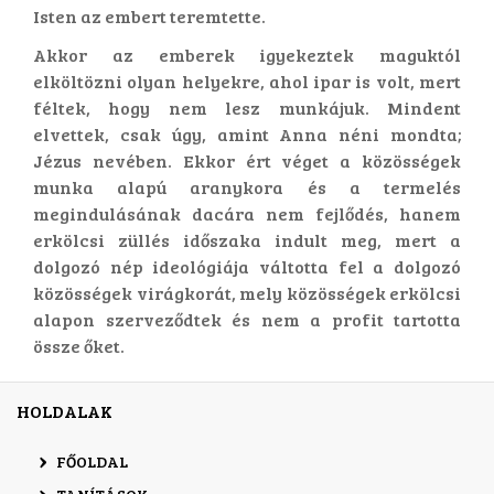
Isten az embert teremtette.
Akkor az emberek igyekeztek maguktól
elköltözni olyan helyekre, ahol ipar is volt, mert
féltek, hogy nem lesz munkájuk. Mindent
elvettek, csak úgy, amint Anna néni mondta;
Jézus nevében. Ekkor ért véget a közösségek
munka alapú aranykora és a termelés
megindulásának dacára nem fejlődés, hanem
erkölcsi züllés időszaka indult meg, mert a
dolgozó nép ideológiája váltotta fel a dolgozó
közösségek virágkorát, mely közösségek erkölcsi
alapon szerveződtek és nem a profit tartotta
össze őket.
HOLDALAK
FŐOLDAL