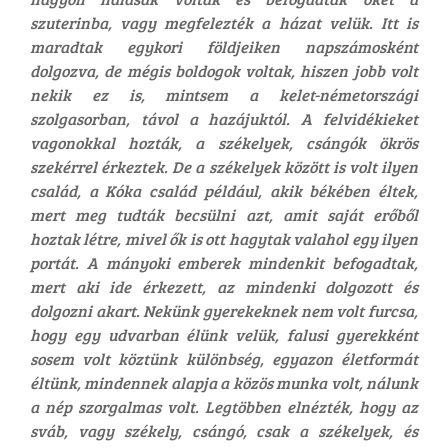
szuterinba, vagy megfelezték a házat velük. Itt is
maradtak egykori földjeiken napszámosként
dolgozva, de mégis boldogok voltak, hiszen jobb volt
nekik ez is, mintsem a kelet-németországi
szolgasorban, távol a hazájuktól. A felvidékieket
vagonokkal hozták, a székelyek, csángók ökrös
szekérrel érkeztek. De a székelyek között is volt ilyen
család, a Kóka család például, akik békében éltek,
mert meg tudták becsülni azt, amit saját erőből
hoztak létre, mivel ők is ott hagytak valahol egy ilyen
portát. A mányoki emberek mindenkit befogadtak,
mert aki ide érkezett, az mindenki dolgozott és
dolgozni akart. Nekünk gyerekeknek nem volt furcsa,
hogy egy udvarban élünk velük, falusi gyerekként
sosem volt köztünk különbség, egyazon életformát
éltünk, mindennek alapja a közös munka volt, nálunk
a nép szorgalmas volt. Legtöbben elnézték, hogy az
sváb, vagy székely, csángó, csak a székelyek, és