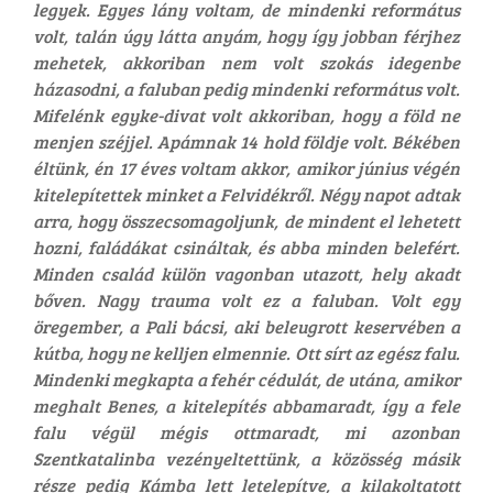
legyek. Egyes lány voltam, de mindenki református
volt, talán úgy látta anyám, hogy így jobban férjhez
mehetek, akkoriban nem volt szokás idegenbe
házasodni, a faluban pedig mindenki református volt.
Mifelénk egyke-divat volt akkoriban, hogy a föld ne
menjen széjjel. Apámnak 14 hold földje volt. Békében
éltünk, én 17 éves voltam akkor, amikor június végén
kitelepítettek minket a Felvidékről. Négy napot adtak
arra, hogy összecsomagoljunk, de mindent el lehetett
hozni, faládákat csináltak, és abba minden belefért.
Minden család külön vagonban utazott, hely akadt
bőven. Nagy trauma volt ez a faluban. Volt egy
öregember, a Pali bácsi, aki beleugrott keservében a
kútba, hogy ne kelljen elmennie. Ott sírt az egész falu.
Mindenki megkapta a fehér cédulát, de utána, amikor
meghalt Benes, a kitelepítés abbamaradt, így a fele
falu végül mégis ottmaradt, mi azonban
Szentkatalinba vezényeltettünk, a közösség másik
része pedig Kámba lett letelepítve, a kilakoltatott