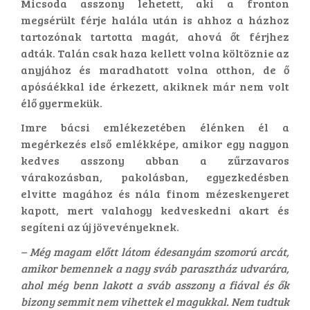
Micsoda asszony lehetett, aki a fronton
megsérült férje halála után is ahhoz a házhoz
tartozónak tartotta magát, ahová őt férjhez
adták. Talán csak haza kellett volna költöznie az
anyjához és maradhatott volna otthon, de ő
apósáékkal ide érkezett, akiknek már nem volt
élő gyermekük.
Imre bácsi emlékezetében élénken él a
megérkezés első emlékképe, amikor egy nagyon
kedves asszony abban a zűrzavaros
várakozásban, pakolásban, egyezkedésben
elvitte magához és nála finom mézeskenyeret
kapott, mert valahogy kedveskedni akart és
segíteni az új jövevényeknek.
– Még magam előtt látom édesanyám szomorú arcát,
amikor bemennek a nagy sváb parasztház udvarára,
ahol még benn lakott a sváb asszony a fiával és ők
bizony semmit nem vihettek el magukkal. Nem tudtuk