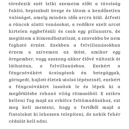
töredezik szét lelki szemeim előtt a távolság
fakító, bepiszkult üvege és látom a kendőzetlen
valóságot, amely minden idős arcra kiül. Átfesti
a ráncok alatti vonásokat, a redőkre szelt arcot
hirtelen egybefésüli és csak egy pillanatra, de
meglátom a kimondhatatlant, a szavakba be nem
fogható érzést. Ezekben a felvillanásokban
érzem a szívemen az ütést, amikor egy
öregember, vagy asszony akkor élővé változik át
láthatóan, a felvillanásban. Ezekért a
fénycsóvákért ácsingózok én betegágyak,
görnyedt, hajlott életek utolsó lépéseinél, ezekért
a fénycsóvákért lassítok le és lépek ki a
megőrülésbe rohanó világ ritmusából. E szikra
kelleni fog majd az erkölcs feltámadásához, ezt
meg kell menteni, hogy a fertőből majd a
fiatalokat ki lehessen telepíteni, de nekik fehér
cédulát kell adni.