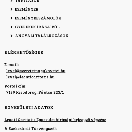
TANÍTÁSOK
ESEMÉNYEK
ESEMÉNYBESZÁMOLÓK
GYEREKEK ÍRÁSAIBÓL
ANGYALI TALÁLKOZÁSOK
ELÉRHETŐSÉGEK
E-mail:
level
@
szeretetnagykovetei.hu
level
@
legaticaritatis.hu
Postai cím:
7159 Kisodorog, Fő utca 223/1
EGYESÜLETI ADATOK
Legati Caritatis Egyesület bírósági bejegyző végzése
A Szekszárdi Törvényszék