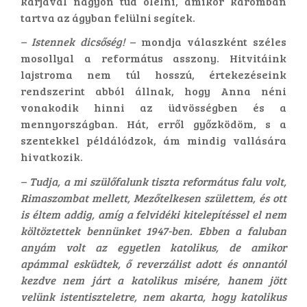
karjával nagyon tud ölelni, amikor karomban
tartva az ágyban felülni segítek.
– Istennek dicsőség!
– mondja válaszként széles
mosollyal a református asszony. Hitvitáink
lajstroma nem túl hosszú, értekezéseink
rendszerint abból állnak, hogy Anna néni
vonakodik hinni az üdvösségben és a
mennyországban. Hát, erről győzködöm, s a
szentekkel példálódzok, ám mindig vallására
hivatkozik.
– Tudja, a mi szülőfalunk tiszta református falu volt,
Rimaszombat mellett, Mezőtelkesen születtem, és ott
is éltem addig, amíg a felvidéki kitelepítéssel el nem
költöztettek bennünket 1947-ben. Ebben a faluban
anyám volt az egyetlen katolikus, de amikor
apámmal esküdtek, ő reverzálist adott és onnantól
kezdve nem járt a katolikus misére, hanem jött
velünk istentiszteletre, nem akarta, hogy katolikus