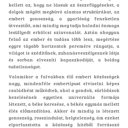
kellett az, hogy ne lássuk az összefüggéseket, a
dolgok mögött megbúvó alantas struktúrákat, az
emberi gonoszság, a gyarlóság feneketlen
útvesztőit, ami mindig meg tudja haladni önmaga
lesüllyedt erkölcsi színvonalát. Aztán ahogyan
felnő az ember és tudása több lesz, megértése
egyre tágabb horizontok peremére rángatja, a
világot is szédítőnek, zuhanásveszélyesnek látja
és sorban elveszíti kapaszkodóját, a boldog
tudatlanságot.
Valamikor a falvakban élő emberi közösségek
nagy, mindenféle embertípust elviselni képes
családként működtek, ahol a gondok, súrlódások
kezelésének egyetlen univerzális formája
létezett, a béke keresése, a békés egymás mellett
élés előmozdítása. Akkor és mindig is létezett
gonoszság, rosszindulat, helytelenség, ám ezeket
elporlasztotta a közösség hitéből forrásozó