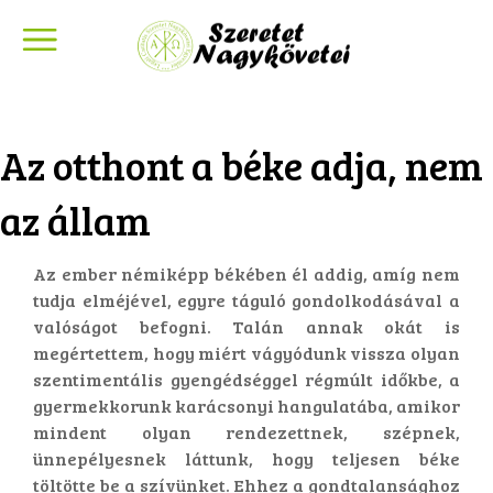
Az otthont a béke adja, nem
az állam
Az ember némiképp békében él addig, amíg nem
tudja elméjével, egyre táguló gondolkodásával a
valóságot befogni. Talán annak okát is
megértettem, hogy miért vágyódunk vissza olyan
szentimentális gyengédséggel régmúlt időkbe, a
gyermekkorunk karácsonyi hangulatába, amikor
mindent olyan rendezettnek, szépnek,
ünnepélyesnek láttunk, hogy teljesen béke
töltötte be a szívünket. Ehhez a gondtalansághoz