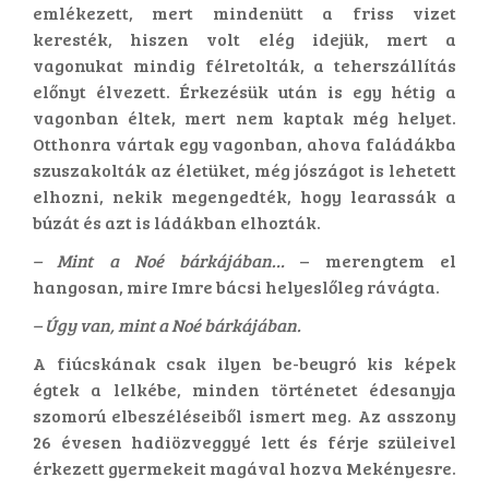
emlékezett, mert mindenütt a friss vizet
keresték, hiszen volt elég idejük, mert a
vagonukat mindig félretolták, a teherszállítás
előnyt élvezett. Érkezésük után is egy hétig a
vagonban éltek, mert nem kaptak még helyet.
Otthonra vártak egy vagonban, ahova faládákba
szuszakolták az életüket, még jószágot is lehetett
elhozni, nekik megengedték, hogy learassák a
búzát és azt is ládákban elhozták.
– Mint a Noé bárkájában…
– merengtem el
hangosan, mire Imre bácsi helyeslőleg rávágta.
– Úgy van, mint a Noé bárkájában.
A fiúcskának csak ilyen be-beugró kis képek
égtek a lelkébe, minden történetet édesanyja
szomorú elbeszéléseiből ismert meg. Az asszony
26 évesen hadiözveggyé lett és férje szüleivel
érkezett gyermekeit magával hozva Mekényesre.