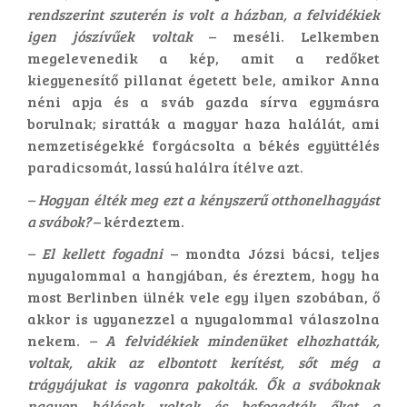
rendszerint szuterén is volt a házban, a felvidékiek
igen jószívűek voltak
– meséli. Lelkemben
megelevenedik a kép, amit a redőket
kiegyenesítő pillanat égetett bele, amikor Anna
néni apja és a sváb gazda sírva egymásra
borulnak; siratták a magyar haza halálát, ami
nemzetiségekké forgácsolta a békés együttélés
paradicsomát, lassú halálra ítélve azt.
– Hogyan élték meg ezt a kényszerű otthonelhagyást
a svábok?
– kérdeztem.
– El kellett fogadni
– mondta Józsi bácsi, teljes
nyugalommal a hangjában, és éreztem, hogy ha
most Berlinben ülnék vele egy ilyen szobában, ő
akkor is ugyanezzel a nyugalommal válaszolna
nekem.
– A felvidékiek mindenüket elhozhatták,
voltak, akik az elbontott kerítést, sőt még a
trágyájukat is vagonra pakolták. Ők a sváboknak
nagyon hálásak voltak és befogadták őket a