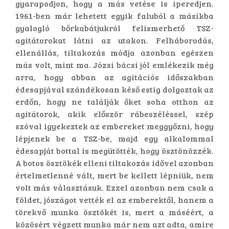
gyarapodjon, hogy a más vetése is iperedjen.
1961-ben már lehetett egyik faluból a másikba
gyalogló bőrkabátjukról felismerhető TSZ-
agitátorokat látni az utakon. Felháborodás,
ellenállás, tiltakozás módja azonban egészen
más volt, mint ma. Józsi bácsi jól emlékezik még
arra, hogy abban az agitációs időszakban
édesapjával szándékosan késő estig dolgoztak az
erdőn, hogy ne találják őket soha otthon az
agitátorok, akik először rábeszéléssel, szép
szóval igyekeztek az embereket meggyőzni, hogy
lépjenek be a TSZ-be, majd egy alkalommal
édesapját bottal is megütötték, hogy ösztönözzék.
A botos ösztökék elleni tiltakozás idővel azonban
értelmetlenné vált, mert be kellett lépniük, nem
volt más választásuk. Ezzel azonban nem csak a
földet, jószágot vették el az emberektől, hanem a
törekvő munka ösztökét is, mert a máséért, a
közösért végzett munka már nem azt adta, amire