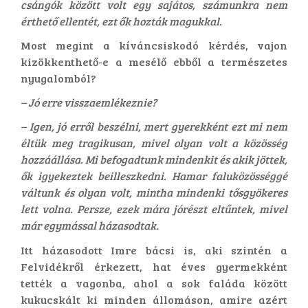
csángók között volt egy sajátos, számunkra nem
érthető ellentét, ezt ők hozták magukkal.
Most megint a kíváncsiskodó kérdés, vajon
kizökkenthető-e a mesélő ebből a természetes
nyugalomból?
– Jó erre visszaemlékeznie?
– Igen, jó erről beszélni, mert gyerekként ezt mi nem
éltük meg tragikusan, mivel olyan volt a közösség
hozzáállása. Mi befogadtunk mindenkit és akik jöttek,
ők igyekeztek beilleszkedni. Hamar faluközösséggé
váltunk és olyan volt, mintha mindenki tősgyökeres
lett volna. Persze, ezek mára jórészt eltűntek, mivel
már egymással házasodtak.
Itt házasodott Imre bácsi is, aki szintén a
Felvidékről érkezett, hat éves gyermekként
tették a vagonba, ahol a sok faláda között
kukucskált ki minden állomáson, amire azért