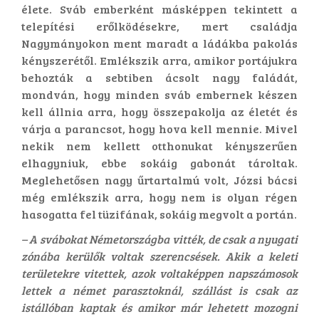
élete. Sváb emberként másképpen tekintett a
telepítési erőlködésekre, mert családja
Nagymányokon ment maradt a ládákba pakolás
kényszerétől. Emlékszik arra, amikor portájukra
behozták a sebtiben ácsolt nagy faládát,
mondván, hogy minden sváb embernek készen
kell állnia arra, hogy összepakolja az életét és
várja a parancsot, hogy hova kell mennie. Mivel
nekik nem kellett otthonukat kényszerűen
elhagyniuk, ebbe sokáig gabonát tároltak.
Meglehetősen nagy űrtartalmú volt, Józsi bácsi
még emlékszik arra, hogy nem is olyan régen
hasogatta fel tüzifának, sokáig megvolt a portán.
– A svábokat Németországba vitték, de csak a nyugati
zónába kerülők voltak szerencsések. Akik a keleti
területekre vitettek, azok voltaképpen napszámosok
lettek a német parasztoknál, szállást is csak az
istállóban kaptak és amikor már lehetett mozogni