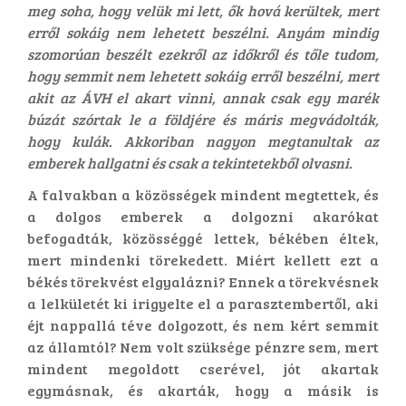
meg soha, hogy velük mi lett, ők hová kerültek, mert
erről sokáig nem lehetett beszélni. Anyám mindig
szomorúan beszélt ezekről az időkről és tőle tudom,
hogy semmit nem lehetett sokáig erről beszélni, mert
akit az ÁVH el akart vinni, annak csak egy marék
búzát szórtak le a földjére és máris megvádolták,
hogy kulák. Akkoriban nagyon megtanultak az
emberek hallgatni és csak a tekintetekből olvasni.
A falvakban a közösségek mindent megtettek, és
a dolgos emberek a dolgozni akarókat
befogadták, közösséggé lettek, békében éltek,
mert mindenki törekedett. Miért kellett ezt a
békés törekvést elgyalázni? Ennek a törekvésnek
a lelkületét ki irigyelte el a parasztembertől, aki
éjt nappallá téve dolgozott, és nem kért semmit
az államtól? Nem volt szüksége pénzre sem, mert
mindent megoldott cserével, jót akartak
egymásnak, és akarták, hogy a másik is