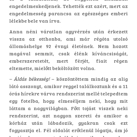
engedelmeskedjenek. Tehették ezt azért, mert az
engedelmesség parancsa az egészséges emberi
lélekbe bele van írva.
Anna néni váratlan agyvérzés után érkezett
vissza az otthonba, ami már régóta utolsó
állomáshelye 92 évnyi életének. Nem hozott
magával semmit, csak élénk kíváncsiságát,
emberszeretetét, mert férjét, fiait régen
eltemette, mielőtt beköltözött volna.
– Áldás békesség!
– köszöntöttem mindig az alig
látó asszonyt, amikor reggel találkoztunk és a 11
órás hírekre várva rendszerint mellé telepedtem
egy fotelba, hogy elmeséljem neki, hogy mit
láttam a nagyvilágban. Főtt tojást viszek neki
rendszerint, azt nagyon szereti és amikor a
kórház után lábadozik, gyakran csak ezt
fogyasztja el. Fél oldalát erőtlenül lógatja, ám jó