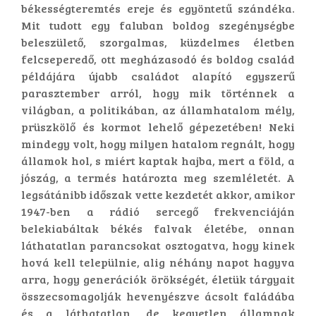
békességteremtés ereje és egyöntetű szándéka.
Mit tudott egy faluban boldog szegénységbe
beleszülető, szorgalmas, küzdelmes életben
felcseperedő, ott megházasodó és boldog család
példájára újabb családot alapító egyszerű
parasztember arról, hogy mik történnek a
világban, a politikában, az államhatalom mély,
prüszkölő és kormot lehelő gépezetében! Neki
mindegy volt, hogy milyen hatalom regnált, hogy
államok hol, s miért kaptak hajba, mert a föld, a
jószág, a termés határozta meg szemléletét. A
legsátánibb időszak vette kezdetét akkor, amikor
1947-ben a rádió sercegő frekvenciáján
belekiabáltak békés falvak életébe, onnan
láthatatlan parancsokat osztogatva, hogy kinek
hová kell települnie, alig néhány napot hagyva
arra, hogy generációk örökségét, életük tárgyait
összecsomagolják hevenyészve ácsolt faládába
és a láthatatlan, de kegyetlen államnak