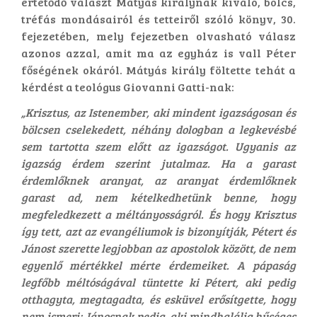
értetődő választ Mátyás királynak kiváló, bölcs,
tréfás mondásairól és tetteiről szóló könyv, 30.
fejezetében, mely fejezetben olvasható válasz
azonos azzal, amit ma az egyház is vall Péter
főségének okáról. Mátyás király föltette tehát a
kérdést a teológus Giovanni Gatti-nak:
„Krisztus, az Istenember, aki mindent igazságosan és
bölcsen cselekedett, néhány dologban a legkevésbé
sem tartotta szem előtt az igazságot. Ugyanis az
igazság érdem szerint jutalmaz. Ha a garast
érdemlőknek aranyat, az aranyat érdemlőknek
garast ad, nem kételkedhetünk benne, hogy
megfeledkezett a méltányosságról. És hogy Krisztus
így tett, azt az evangéliumok is bizonyítják, Pétert és
Jánost szerette legjobban az apostolok között, de nem
egyenlő mértékkel mérte érdemeiket. A pápaság
legfőbb méltóságával tüntette ki Pétert, aki pedig
otthagyta, megtagadta, és esküvel erősítgette, hogy
nem ismeri; Jánosnak pedig, aki mindhalálig hűséges