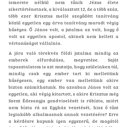
ismerete nélkül nem tűnik Jézus élete
sikertörténetnek, a kiválasztott 12, de a több száz,
több ezer Krisztus mellé szegődött tanítvány
közül egyetlen egy árva tanítvány maradt végig
hűséges. Ő János volt, a jutalma az volt, hogy ő
volt az egyetlen apostol, akinek nem kellett a
vértanúságot vállalnia.
A jóra való törekvés földi jutalma mindig az
emberek elfordulása, megvetése. Saját
tapasztalatom is azt mutatja, hogy szüleinken túl,
mindig csak egy ember tart ki mellettünk
hűségesen, egy ember van mellettünk akire
bizton számíthatunk. Ha azonban János volt az
egyetlen, aki végig kitartott, s akire Krisztus még
Szent Édesanyja gondviselését is rábízta, miért
nem bízta rá az Egyház vezetését, hisz ő tűnt
leginkább alkalmasnak annak vezetésére? Erre
a kérdésre kapunk igen egyszerű, de magától