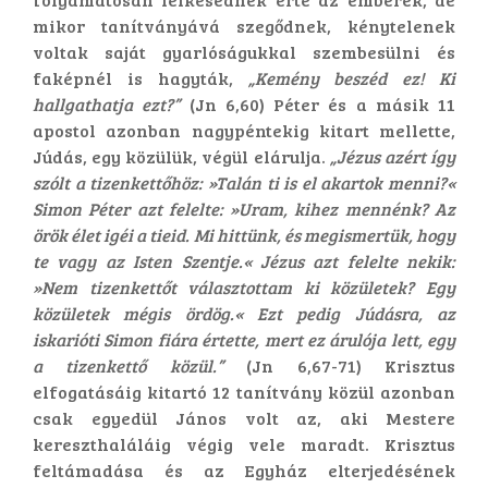
mikor tanítványává szegődnek, kénytelenek
voltak saját gyarlóságukkal szembesülni és
faképnél is hagyták,
„Kemény beszéd ez! Ki
hallgathatja ezt?”
(Jn 6,60) Péter és a másik 11
apostol azonban nagypéntekig kitart mellette,
Júdás, egy közülük, végül elárulja.
„Jézus azért így
szólt a tizenkettőhöz: »Talán ti is el akartok menni?«
Simon Péter azt felelte: »Uram, kihez mennénk? Az
örök élet igéi a tieid. Mi hittünk, és megismertük, hogy
te vagy az Isten Szentje.« Jézus azt felelte nekik:
»Nem tizenkettőt választottam ki közületek? Egy
közületek mégis ördög.« Ezt pedig Júdásra, az
iskarióti Simon fiára értette, mert ez árulója lett, egy
a tizenkettő közül.”
(Jn 6,67-71) Krisztus
elfogatásáig kitartó 12 tanítvány közül azonban
csak egyedül János volt az, aki Mestere
kereszthaláláig végig vele maradt. Krisztus
feltámadása és az Egyház elterjedésének