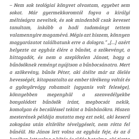
– Nem sok teológiai könyvet olvastam, egyebet sem
sokat. Már gyermekkoromtól fogva a királyi
méltóságra neveltek, és sok mindenből csak keveset
tanultam, inkább a hadi tudományt tettem
valamennyire magamévá. Mégis azt hiszem, könnyen
magyarázatot találhatunk erre a dologra.” „[…] azért
helyezte az egyház élére a bűnöst, a szökevényt, a
hittagadót, és nem a szeplőtelen Jánost, hogy a
bűnösöknek reményt nyújtson a bűnbocsánatra. Mert
a szökevény, bűnös Péter, aki átélte már az ölelés
hevességét, kitapasztalta az ember törékeny voltát és
a gyönyörvágy rohamait (ugyanis volt felesége),
könnyebben megenyhül a szenvedélyekbe
bonyolódott bűnösök iránt, megbocsát nekik,
komolyan és becsüléssel tekint a bűnbánókra. Hiszen
mesterének példája mutatta meg ezt neki, aki keserű
zokogása után eltörölte tévelygéseit, nem rótta fel
bűnéül. Ha János lett volna az egyház feje, és az ő
kezében lett volna a kötés és oldás hatalma, aki tiszta