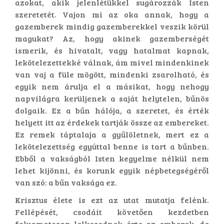
azokat, akik jelenlétükkel sugározzák Isten
szeretetét. Vajon mi az oka annak, hogy a
gazemberek mindig gazemberekkel veszik körül
magukat? Az, hogy akinek gazemberségét
ismerik, és hivatalt, vagy hatalmat kapnak,
lekötelezettekké válnak, ám mivel mindenkinek
van vaj a füle mögött, mindenki zsarolható, és
egyik nem árulja el a másikat, hogy nehogy
napvilágra kerüljenek a saját helytelen, bűnös
dolgaik. Ez a bűn hálója, a szeretet, és érték
helyett itt az érdekek tartják össze az embereket.
Ez remek táptalaja a gyűlöletnek, mert ez a
lekötelezettség egyúttal benne is tart a bűnben.
Ebből a vakságból Isten kegyelme nélkül nem
lehet kijönni, és korunk egyik népbetegségéről
van szó: a bűn vaksága ez.
Krisztus élete is ezt az utat mutatja felénk.
Fellépését, csodáit követően kezdetben
folyamatosan lelkesednek érte az emberek, de