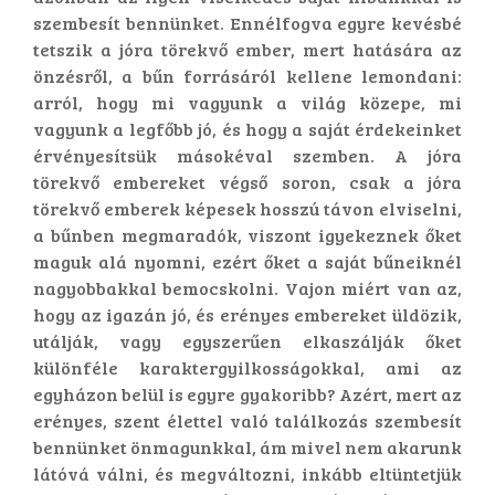
szembesít bennünket. Ennélfogva egyre kevésbé
tetszik a jóra törekvő ember, mert hatására az
önzésről, a bűn forrásáról kellene lemondani:
arról, hogy mi vagyunk a világ közepe, mi
vagyunk a legfőbb jó, és hogy a saját érdekeinket
érvényesítsük másokéval szemben. A jóra
törekvő embereket végső soron, csak a jóra
törekvő emberek képesek hosszú távon elviselni,
a bűnben megmaradók, viszont igyekeznek őket
maguk alá nyomni, ezért őket a saját bűneiknél
nagyobbakkal bemocskolni. Vajon miért van az,
hogy az igazán jó, és erényes embereket üldözik,
utálják, vagy egyszerűen elkaszálják őket
különféle karaktergyilkosságokkal, ami az
egyházon belül is egyre gyakoribb? Azért, mert az
erényes, szent élettel való találkozás szembesít
bennünket önmagunkkal, ám mivel nem akarunk
látóvá válni, és megváltozni, inkább eltüntetjük