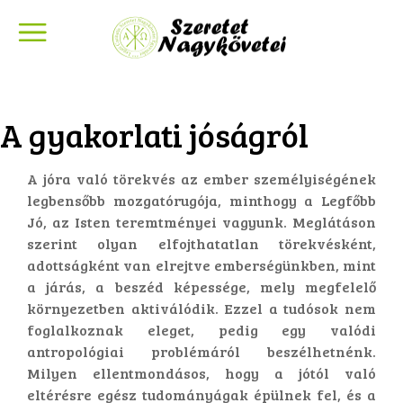
A gyakorlati jóságról
A jóra való törekvés az ember személyiségének
legbensőbb mozgatórugója, minthogy a Legfőbb
Jó, az Isten teremtményei vagyunk. Meglátáson
szerint olyan elfojthatatlan törekvésként,
adottságként van elrejtve emberségünkben, mint
a járás, a beszéd képessége, mely megfelelő
környezetben aktiválódik. Ezzel a tudósok nem
foglalkoznak eleget, pedig egy valódi
antropológiai problémáról beszélhetnénk.
Milyen ellentmondásos, hogy a jótól való
eltérésre egész tudományágak épülnek fel, és a