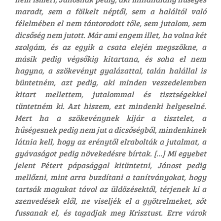
maradt, sem a fölkelt néptől, sem a haláltól való
félelmében el nem tántorodott tőle, sem jutalom, sem
dicsőség nem jutott. Már ami engem illet, ha volna két
szolgám, és az egyik a csata elején megszökne, a
másik pedig végsőkig kitartana, és soha el nem
hagyna, a szökevényt gyalázattal, talán halállal is
büntetném, azt pedig, aki minden veszedelemben
kitart mellettem, jutalommal és tisztségekkel
tüntetném ki. Azt hiszem, ezt mindenki helyeselné.
Mert ha a szökevénynek kijár a tisztelet, a
hűségesnek pedig nem jut a dicsőségből, mindenkinek
látnia kell, hogy az erénytől elrabolták a jutalmat, a
gyávaságot pedig növekedésre bírtak. […] Mi egyebet
jelent Pétert pápasággal kitüntetni, Jánost pedig
mellőzni, mint arra buzdítani a tanítványokat, hogy
tartsák magukat távol az üldözésektől, térjenek ki a
szenvedések elől, ne viseljék el a gyötrelmeket, sőt
fussanak el, és tagadjak meg Krisztust. Erre várok