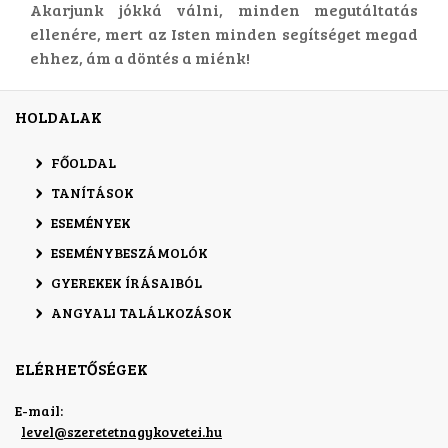
Akarjunk jókká válni, minden megutáltatás
ellenére, mert az Isten minden segítséget megad
ehhez, ám a döntés a miénk!
HOLDALAK
FŐOLDAL
TANÍTÁSOK
ESEMÉNYEK
ESEMÉNYBESZÁMOLÓK
GYEREKEK ÍRÁSAIBÓL
ANGYALI TALÁLKOZÁSOK
ELÉRHETŐSÉGEK
E-mail:
level
@
szeretetnagykovetei.hu