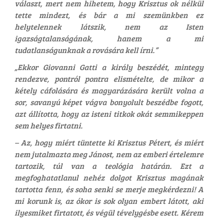
választ, mert nem hihetem, hogy Krisztus ok nélkül
tette mindezt, és bár a mi szemünkben ez
helytelennek látszik, nem az Isten
igazságtalanságának, hanem a mi
tudatlanságunknak a rovására kell írni.”
„Ekkor Giovanni Gatti a király beszédét, mintegy
rendezve, pontról pontra elismételte, de mikor a
kétely cáfolására és magyarázására került volna a
sor, savanyú képet vágva bonyolult beszédbe fogott,
azt állította, hogy az isteni titkok okát semmikeppen
sem helyes firtatni.
– Az, hogy miért tüntette ki Krisztus Pétert, és miért
nem jutalmazta meg Jánost, nem az emberi értelemre
tartozik, túl van a teológia határán. Ezt a
megfoghatatlanul nehéz dolgot Krisztus magának
tartotta fenn, és soha senki se merje megkérdezni! A
mi korunk is, az ókor is sok olyan embert látott, aki
ilyesmiket firtatott, és végül tévelygésbe esett. Kérem