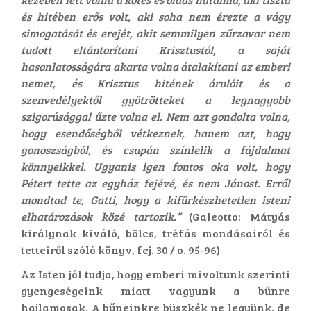
és hitében erős volt, aki soha nem érezte a vágy
simogatását és erejét, akit semmilyen zűrzavar nem
tudott eltántorítani Krisztustól, a saját
hasonlatosságára akarta volna átalakítani az emberi
nemet, és Krisztus hitének árulóit és a
szenvedélyektől gyötrötteket a legnagyobb
szigorúsággal űzte volna el. Nem azt gondolta volna,
hogy esendőségből vétkeznek, hanem azt, hogy
gonoszságból, és csupán színlelik a fájdalmat
könnyeikkel. Ugyanis igen fontos oka volt, hogy
Pétert tette az egyház fejévé, és nem Jánost. Erről
mondtad te, Gatti, hogy a kifürkészhetetlen isteni
elhatározások közé tartozik.”
(Galeotto: Mátyás
királynak kiváló, bölcs, tréfás mondásairól és
tetteiről szóló könyv, fej. 30 / o. 95-96)
Az Isten jól tudja, hogy emberi mivoltunk szerinti
gyengeségeink miatt vagyunk a bűnre
hajlamosak. A bűneinkre büszkék ne legyünk, de