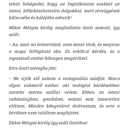
tehát felségedet, hogy ne foglalkozzon ezekkel az
isteni, kifürkészhetetlen dolgokkal, mert tévelygések
bilincsébe és hálójába eshetik!
Mikor Mátyás király meghallotta Gatti szavait, így
szólt:
– Az, amit mi érintettünk, nem isteni titok, és megvan
a maga felfogható oka. Ez erkölcsi kérdés, és a
tapasztalt ember könnyen megértheti.
Erre Gatti méregbe jött:
– Ne írják elő nekem a teologizálás módját. Nincs
olyan vakmerő ember, aki teológiai kérdésekben
szembe merne szállni velem. Ebben az isteni
tudományban, gondolom, semmi sem ismeretlen
előttem. Minden könyvtárat átolvastam, és erre a
kérdésre nem találtam megfejtést.
Ekkor Mátyás király így szólt Gattihoz: