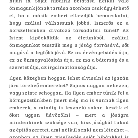
híján is. Saját hibáink belátása nélkül való
önmagunk jónak tartása azonban csak úgy érhető
el, ha a másik embert elkezdjük bemocskolni,
hogy ezáltal válhassunk jobbá. Ismerős ez a
korszellemben divatozó társadalmi tünet? Az
Istent kipöcköltük az életünkből, ezáltal
önmagunkat tesszük meg a jóság forrásává, sőt
magává a legfőbb jóvá. Ez az érvényelsülés útja,
ez az önmegvalósítás útja, ez ma a bátorság és a
szeretet útja, az irgalmatlanság útja.
Ilyen közegben hogyan lehet elviselni az igazán
jóra törekvő embereket? Sajnos nagyon nehezen,
vagy szinte sehogyan. Ha ilyen ember tűnik fel a
környezetünkben (mert még ma is vannak ilyen
emberek, s mindig is lesznek) sokan kezdik el
őket ugyan üdvözölni – mert a jóságra
mindenkinek szüksége van, hisz jóságból fakad
az építő szeretet, ami nélkül senki nem létezhet –,
azonban az ilyen viselkedés saját hibánkkal is