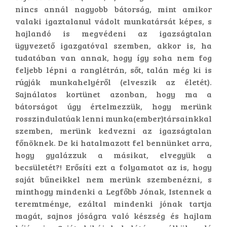
nincs annál nagyobb bátorság, mint amikor
valaki igaztalanul vádolt munkatársát képes, s
hajlandó is megvédeni az igazságtalan
ügyvezető igazgatóval szemben, akkor is, ha
tudatában van annak, hogy így soha nem fog
feljebb lépni a ranglétrán, sőt, talán még ki is
rúgják munkahelyéről (elveszik az életét).
Sajnálatos kortünet azonban, hogy ma a
bátorságot úgy értelmezzük, hogy merünk
rosszindulatúak lenni munka(ember)társainkkal
szemben, merünk kedvezni az igazságtalan
főnöknek. De ki hatalmazott fel bennünket arra,
hogy gyalázzuk a másikat, elvegyük a
becsületét?! Erősíti ezt a folyamatot az is, hogy
saját bűneikkel nem merünk szembenézni, s
minthogy mindenki a Legfőbb Jónak, Istennek a
teremtménye, ezáltal mindenki jónak tartja
magát, sajnos jóságra való készség és hajlam