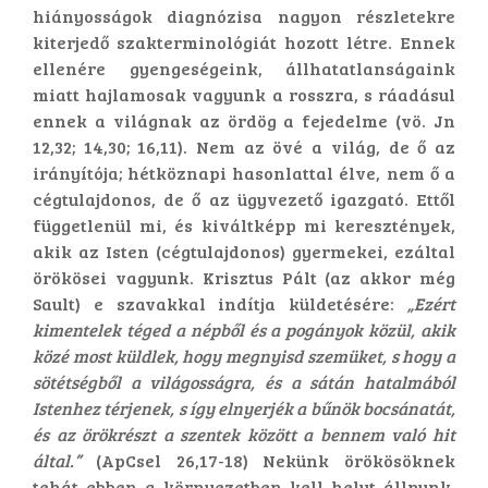
hiányosságok diagnózisa nagyon részletekre
kiterjedő szakterminológiát hozott létre. Ennek
ellenére gyengeségeink, állhatatlanságaink
miatt hajlamosak vagyunk a rosszra, s ráadásul
ennek a világnak az ördög a fejedelme (vö. Jn
12,32; 14,30; 16,11). Nem az övé a világ, de ő az
irányítója; hétköznapi hasonlattal élve, nem ő a
cégtulajdonos, de ő az ügyvezető igazgató. Ettől
függetlenül mi, és kiváltképp mi keresztények,
akik az Isten (cégtulajdonos) gyermekei, ezáltal
örökösei vagyunk. Krisztus Pált (az akkor még
Sault) e szavakkal indítja küldetésére:
„Ezért
kimentelek téged a népből és a pogányok közül, akik
közé most küldlek, hogy megnyisd szemüket, s hogy a
sötétségből a világosságra, és a sátán hatalmából
Istenhez térjenek, s így elnyerjék a bűnök bocsánatát,
és az örökrészt a szentek között a bennem való hit
által.”
(ApCsel 26,17-18) Nekünk örökösöknek
tehát ebben a környezetben kell helyt állnunk,