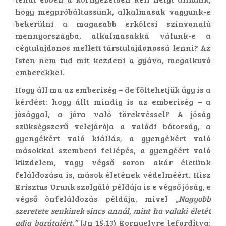
hogy megpróbáltassunk, alkalmasak vagyunk-e
bekerülni a magasabb erkölcsi színvonalú
mennyországba, alkalmasakká válunk-e a
cégtulajdonos mellett társtulajdonossá lenni? Az
Isten nem tud mit kezdeni a gyáva, megalkuvó
emberekkel.
Hogy áll ma az emberiség – de föltehetjük úgy is a
kérdést: hogy állt mindig is az emberiség – a
jósággal, a jóra való törekvéssel? A jóság
szükségszerű velejárója a valódi bátorság, a
gyengékért való kiállás, a gyengékért való
másokkal szembeni fellépés, a gyengéért való
küzdelem, vagy végső soron akár életünk
feláldozása is, mások életének védelméért. Hisz
Krisztus Urunk szolgáló példája is e végső jóság, e
végső önfeláldozás példája, mivel
„Nagyobb
szeretete senkinek sincs annál, mint ha valaki életét
adja barátaiért.”
(Jn 15,13) Kornyelvre lefordítva: