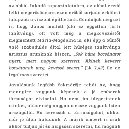
az abból fakadó tapasztalatokra, az abból eredő
lelki megerősödésre, ezen erőből sarjadó erkölcsi
talapzatra viszont építhetünk. Gondoljuk meg azt
is, hogy János mellett (aki ez egyetlen férfi
tanítvány), ott volt még a megkövezéstől
megmentett Mária-Magdolna is, aki épp a bűntől
való szabadulás által lett hűséges tanítványa
Krisztus urunknak hiszen,
„Sok bűne bocsánatot
nyert, mert nagyon szeretett. Akinek keveset
bocsátanak meg, kevéssé szeret.”
(Lk 7,47) Ez az
irgalmas szeretet.
Javulásunk legfőbb fokmérője tehát az, hogy
mennyire vagyunk képesek a jó emberek
társaságát elviselni. Ha nem, ha idegesítenek
minket, akkor még nagyon messze vagyunk Isten
országától. Ha keressük a társaságukat, akkor
már jó úton haladunk. A másik embert is csak
akkor tudjuk jól és helyesen szeretni, ha magunk