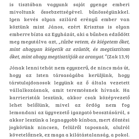
is tisztában vagyunk saját gyenge emberi
mivoltunk őssebzettségével. bűnösségünkkel.
Igen kevés olyan szilárd erényű ember van
köztünk mint János, ezért Krisztus is olyan
emberre bízta az Egyházát, aki a bűnben edződött
meg megutálva azt,
„tűzbe vetem, és kiégetem őket,
mint ahogyan kiégetik az ezüstöt, és megtisztítom
őket, mint ahogy megtisztítják az aranyat.”
(Zak 13,9)
Jónak lenni tehát nem egyszerű, de nincs más út,
hogy az Isten társaságába kerüljünk, hogy
társtulajdonosok legyünk az ő általa vezetett
vállalkozásnak, amit teremtésnek hívnak. Ha
karrieristák leszünk, akkor csak középvezető
lehet belőlünk, mivel az ördög nem fog
lemondani az ügyvezető igazgató beosztásáról, s
akkor leszünk a legnagyobb kínban, mert döntési
jogkörünk nincsen, felülről taposnak, alulról
követelőznek, ez maga a kilátástalanság, a pokol.