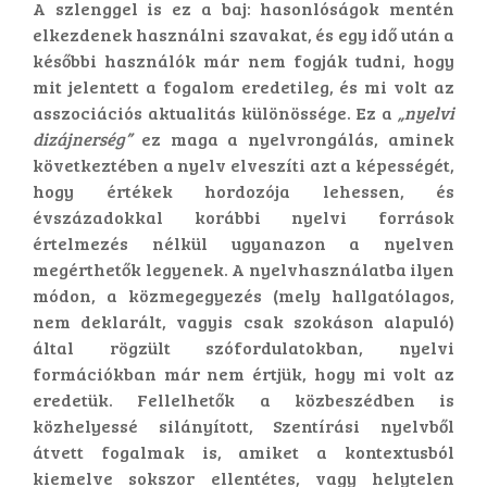
A szlenggel is ez a baj: hasonlóságok mentén
elkezdenek használni szavakat, és egy idő után a
későbbi használók már nem fogják tudni, hogy
mit jelentett a fogalom eredetileg, és mi volt az
asszociációs aktualitás különössége. Ez a
„nyelvi
dizájnerség”
ez maga a nyelvrongálás, aminek
következtében a nyelv elveszíti azt a képességét,
hogy értékek hordozója lehessen, és
évszázadokkal korábbi nyelvi források
értelmezés nélkül ugyanazon a nyelven
megérthetők legyenek. A nyelvhasználatba ilyen
módon, a közmegegyezés (mely hallgatólagos,
nem deklarált, vagyis csak szokáson alapuló)
által rögzült szófordulatokban, nyelvi
formációkban már nem értjük, hogy mi volt az
eredetük. Fellelhetők a közbeszédben is
közhelyessé silányított, Szentírási nyelvből
átvett fogalmak is, amiket a kontextusból
kiemelve sokszor ellentétes, vagy helytelen