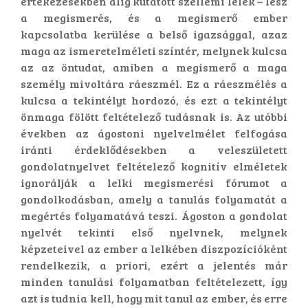
értekezésekben alig kutatott szellemi lélek – lesz
a megismerés, és a megismerő ember
kapcsolatba kerülése a belső igazsággal, azaz
maga az ismeretelméleti színtér, melynek kulcsa
az az öntudat, amiben a megismerő a maga
személy mivoltára ráeszmél. Ez a ráeszmélés a
kulcsa a tekintélyt hordozó, és ezt a tekintélyt
önmaga fölött feltételező tudásnak is. Az utóbbi
években az ágostoni nyelvelmélet felfogása
iránti érdeklődésekben a veleszületett
gondolatnyelvet feltételező kognitív elméletek
ignorálják a lelki megismerési fórumot a
gondolkodásban, amely a tanulás folyamatát a
megértés folyamatává teszi. Ágoston a gondolat
nyelvét tekinti első nyelvnek, melynek
képzeteivel az ember a lelkében diszpozícióként
rendelkezik, a priori, ezért a jelentés már
minden tanulási folyamatban feltételezett, így
azt is tudnia kell, hogy mit tanul az ember, és erre