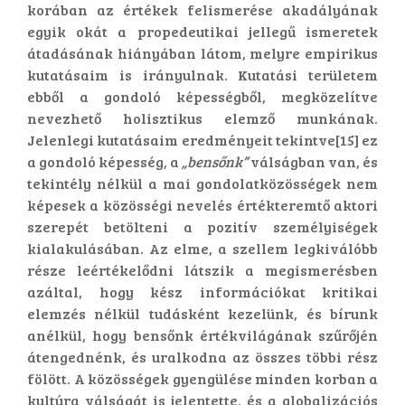
korában az értékek felismerése akadályának
egyik okát a propedeutikai jellegű ismeretek
átadásának hiányában látom, melyre empirikus
kutatásaim is irányulnak. Kutatási területem
ebből a gondoló képességből, megközelítve
nevezhető holisztikus elemző munkának.
Jelenlegi kutatásaim eredményeit tekintve[15] ez
a gondoló képesség, a
„bensőnk”
válságban van, és
tekintély nélkül a mai gondolatközösségek nem
képesek a közösségi nevelés értékteremtő aktori
szerepét betölteni a pozitív személyiségek
kialakulásában. Az elme, a szellem legkiválóbb
része leértékelődni látszik a megismerésben
azáltal, hogy kész információkat kritikai
elemzés nélkül tudásként kezelünk, és bírunk
anélkül, hogy bensőnk értékvilágának szűrőjén
átengednénk, és uralkodna az összes többi rész
fölött. A közösségek gyengülése minden korban a
kultúra válságát is jelentette, és a globalizációs