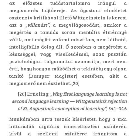
az előzetes tudástartalomra irányul a
megismerés hajtóereje. Az ágostoni elméletet
osztenzív kritikával illető Wittgeinstein is keresi
azt a
„villanást”
, a megvilágosodást, amikor a
megértés a tanulás során mentális élménnyé
válik, ami mögött valami misztikus, nem látható,
intelligibilis dolog áll. Ő azonban a megértést a
készséggel, vagy viselkedéssel, azaz pusztán
pszichológiai folyamattal azonosítja, mert nem
érti, hogy hogyan működhet a tekintély egy olyan
tanító (Desuper Magister) esetében, akit a
megismerő nem észlelhet.[20]
[20] Erneling:
„Why first language learning is not
second language learning — Wittgenstein’s rejection
of St. Augustine’s conception of learning”
, 341–346
Munkámban arra teszek kísérletet, hogy a mai
hittanulók digitális ismeretközlési színterén
kívül a szellemi színtérre irányítom a