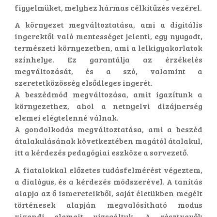
figyelmüket, melyhez hármas célkitűzés vezérel.
A környezet megváltoztatása, ami a digitális
ingerektől való mentességet jelenti, egy nyugodt,
természeti környezetben, ami a lelkigyakorlatok
színhelye. Ez garantálja az érzékelés
megváltozását, és a szó, valamint a
szeretetközösség elsődleges ingerét.
A beszédmód megváltozása, amit igazítunk a
környezethez, ahol a netnyelvi dizájnerség
elemei elégtelenné válnak.
A gondolkodás megváltoztatása, ami a beszéd
átalakulásának következtében magától átalakul,
itt a kérdezés pedagógiai eszköze a sorvezető.
A fiatalokkal előzetes tudásfelmérést végeztem,
a dialógus, és a kérdezés módszerével. A tanítás
alapja az ő ismereteikből, saját életükben megélt
történesek alapján megvalósítható modus
vivendi elemeit vizsgáltuk. A résztvevők