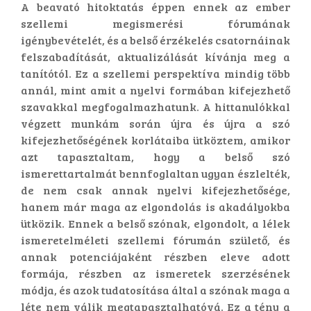
A beavató hitoktatás éppen ennek az ember
szellemi megismerési fórumának
igénybevételét, és a belső érzékelés csatornáinak
felszabadítását, aktualizálását kívánja meg a
tanítótól. Ez a szellemi perspektíva mindig több
annál, mint amit a nyelvi formában kifejezhető
szavakkal megfogalmazhatunk. A hittanulókkal
végzett munkám során újra és újra a szó
kifejezhetőségének korlátaiba ütköztem, amikor
azt tapasztaltam, hogy a belső szó
ismerettartalmát bennfoglaltan ugyan észlelték,
de nem csak annak nyelvi kifejezhetősége,
hanem már maga az elgondolás is akadályokba
ütközik. Ennek a belső szónak, elgondolt, a lélek
ismeretelméleti szellemi fórumán születő, és
annak potenciájaként részben eleve adott
formája, részben az ismeretek szerzésének
módja, és azok tudatosítása által a szónak maga a
léte nem válik megtapasztalhatóvá. Ez a tény a