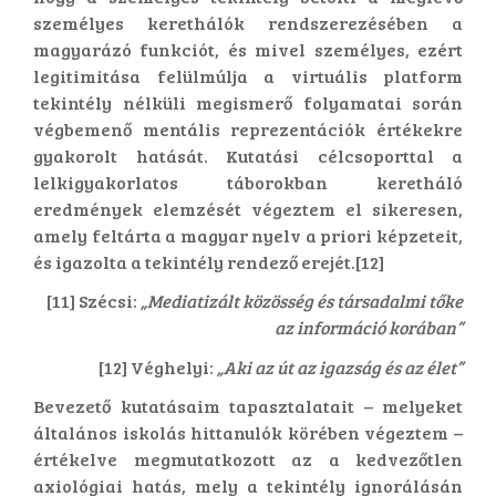
személyes kerethálók rendszerezésében a
magyarázó funkciót, és mivel személyes, ezért
legitimitása felülmúlja a virtuális platform
tekintély nélküli megismerő folyamatai során
végbemenő mentális reprezentációk értékekre
gyakorolt hatását. Kutatási célcsoporttal a
lelkigyakorlatos táborokban keretháló
eredmények elemzését végeztem el sikeresen,
amely feltárta a magyar nyelv a priori képzeteit,
és igazolta a tekintély rendező erejét.[12]
[11] Szécsi:
„Mediatizált közösség és társadalmi tőke
az információ korában”
[12] Véghelyi:
„Aki az út az igazság és az élet”
Bevezető kutatásaim tapasztalatait – melyeket
általános iskolás hittanulók körében végeztem –
értékelve megmutatkozott az a kedvezőtlen
axiológiai hatás, mely a tekintély ignorálásán