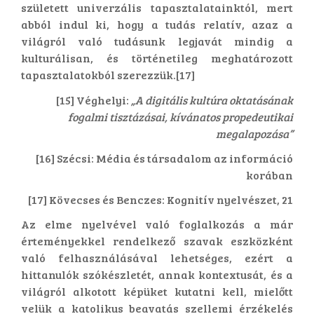
született univerzális tapasztalatainktól, mert
abból indul ki, hogy a tudás relatív, azaz a
világról való tudásunk legjavát mindig a
kulturálisan, és történetileg meghatározott
tapasztalatokból szerezzük.[17]
[15] Véghelyi:
„A digitális kultúra oktatásának
fogalmi tisztázásai, kívánatos propedeutikai
megalapozása”
[16] Szécsi: Média és társadalom az információ
korában
[17] Kövecses és Benczes: Kognitív nyelvészet, 21
Az elme nyelvével való foglalkozás a már
érteményekkel rendelkező szavak eszközként
való felhasználásával lehetséges, ezért a
hittanulók szókészletét, annak kontextusát, és a
világról alkotott képüket kutatni kell, mielőtt
velük a katolikus beavatás szellemi érzékelés