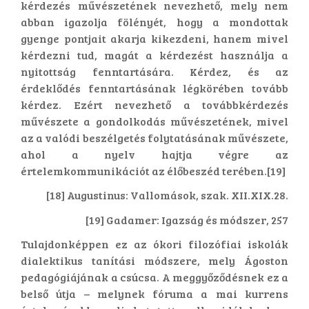
kérdezés művészetének nevezhető, mely nem
abban igazolja fölényét, hogy a mondottak
gyenge pontjait akarja kikezdeni, hanem mivel
kérdezni tud, magát a kérdezést használja a
nyitottság fenntartására. Kérdez, és az
érdeklődés fenntartásának légkörében tovább
kérdez. Ezért nevezhető a továbbkérdezés
művészete a gondolkodás művészetének, mivel
az a valódi beszélgetés folytatásának művészete,
ahol a nyelv hajtja végre az
értelemkommunikációt az élőbeszéd terében.[19]
[18] Augustinus: Vallomások, szak. XII.XIX.28.
[19] Gadamer: Igazság és módszer, 257
Tulajdonképpen ez az ókori filozófiai iskolák
dialektikus tanítási módszere, mely Ágoston
pedagógiájának a csúcsa. A meggyőződésnek ez a
belső útja – melynek fóruma a mai kurrens