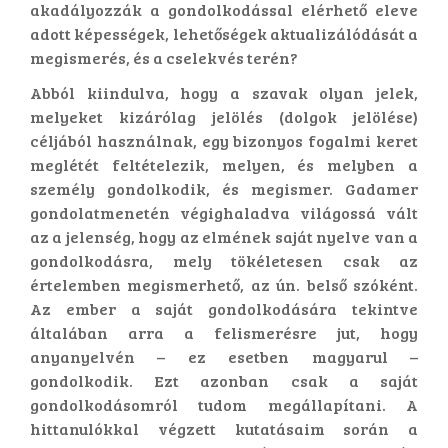
akadályozzák a gondolkodással elérhető eleve
adott képességek, lehetőségek aktualizálódását a
megismerés, és a cselekvés terén?
Abból kiindulva, hogy a szavak olyan jelek,
melyeket kizárólag jelölés (dolgok jelölése)
céljából használnak, egy bizonyos fogalmi keret
meglétét feltételezik, melyen, és melyben a
személy gondolkodik, és megismer. Gadamer
gondolatmenetén végighaladva világossá vált
az a jelenség, hogy az elmének saját nyelve van a
gondolkodásra, mely tökéletesen csak az
értelemben megismerhető, az ún. belső szóként.
Az ember a saját gondolkodására tekintve
általában arra a felismerésre jut, hogy
anyanyelvén – ez esetben magyarul –
gondolkodik. Ezt azonban csak a saját
gondolkodásomról tudom megállapítani. A
hittanulókkal végzett kutatásaim során a