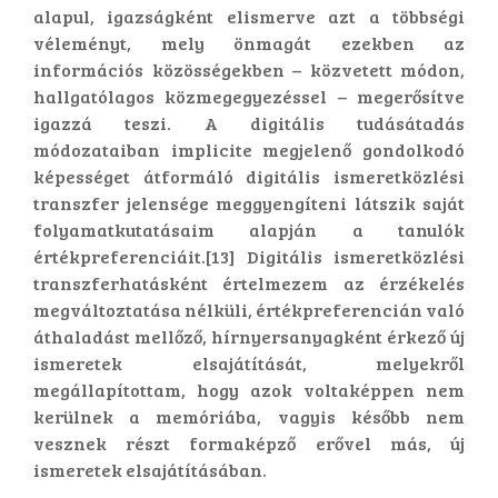
alapul, igazságként elismerve azt a többségi
véleményt, mely önmagát ezekben az
információs közösségekben – közvetett módon,
hallgatólagos közmegegyezéssel – megerősítve
igazzá teszi. A digitális tudásátadás
módozataiban implicite megjelenő gondolkodó
képességet átformáló digitális ismeretközlési
transzfer jelensége meggyengíteni látszik saját
folyamatkutatásaim alapján a tanulók
értékpreferenciáit.[13] Digitális ismeretközlési
transzferhatásként értelmezem az érzékelés
megváltoztatása nélküli, értékpreferencián való
áthaladást mellőző, hírnyersanyagként érkező új
ismeretek elsajátítását, melyekről
megállapítottam, hogy azok voltaképpen nem
kerülnek a memóriába, vagyis később nem
vesznek részt formaképző erővel más, új
ismeretek elsajátításában.