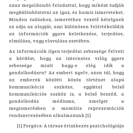
azaz megoldandó feladattal, hogy miként tudják
megkülönböztetni az igaz, és hamis ismereteket.
Minden tudáshoz, ismerethez vezető kételynek
ez adja az alapját, ami különösen felértékelődik
az információk gyors keletkezése, terjedése,
elmúlása, vagy elavulása esetében.
Az információk ilyen terjedési sebessége felveti
a kérdést, hogy az internetes világ gyors
sebessége miatt hagy-e elég időt a
gondolkodásra? Az emberi nyelv, azon túl, hogy
az emberek közötti közös történet alapú
kommunikáció eszköze, egyúttal belső
kommunikációs eszköz is, a belső beszéd, a
gondolkodás médiuma, amelyet a
megismerésben a mentális reprezentációk
rendszerezésében alkalmazunk.[1]
[1] Forgács: A társas érintkezés pszichológiája