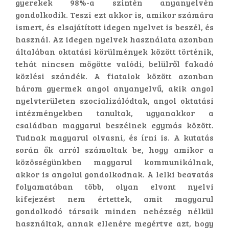
gyerekek 98%-a szintén anyanyelvén
gondolkodik. Teszi ezt akkor is, amikor számára
ismert, és elsajátított idegen nyelvet is beszél, és
használ. Az idegen nyelvek használata azonban
általában oktatási körülmények között történik,
tehát nincsen mögötte valódi, belülről fakadó
közlési szándék. A fiatalok között azonban
három gyermek angol anyanyelvű, akik angol
nyelvterületen szocializálódtak, angol oktatási
intézményekben tanultak, ugyanakkor a
családban magyarul beszélnek egymás között.
Tudnak magyarul olvasni, és írni is. A kutatás
során ők arról számoltak be, hogy amikor a
közösségünkben magyarul kommunikálnak,
akkor is angolul gondolkodnak. A lelki beavatás
folyamatában több, olyan elvont nyelvi
kifejezést nem értettek, amit magyarul
gondolkodó társaik minden nehézség nélkül
használtak, annak ellenére megértve azt, hogy