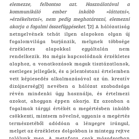
elemezze, felbontsa azt. Használatával a
kommunikáló ember inkább »láttatni«,
»érzékeltetni«, nem pedig meghatározni, elemezni
akarja a fogalmi összefüggéseket.”
[2] A hálózatiság
netnyelvének tehát ilyen alapokon olyan új
fogalomvilága burjánzik, melynek többsége
érzékletes alapokkal egyáltalán nem
rendelkezik. Ha mégis kapcsolódnak érzékletes
alaphoz, a vonatkozások maguk tisztázatlanok,
esetleges jellegűek, és a jelentéstani értelemben
vett képiesedés alkalmazásával az ún. kreatív
dizájnerség[3] nevében a hálózat szabadsága
révén mindenki úgy használja, és értelmezi
azokat, ahogyan éppen akarja. Ez azonban a
fogalmak tárgyi értékét a megértésben inkább
csökkenti, mintsem növelné, ugyanis a megértés
természetéből adódóan a lényegre irányul,
melyet az érzékletes dolgokban is mintegy rejtve
találunk meg. A metafora csak másodsorban