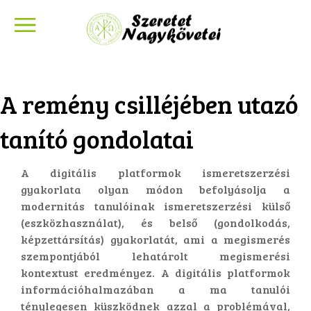
A remény csilléjében utazó
tanító gondolatai
A digitális platformok ismeretszerzési
gyakorlata olyan módon befolyásolja a
modernitás tanulóinak ismeretszerzési külső
(eszközhasználat), és belső (gondolkodás,
képzettársítás) gyakorlatát, ami a megismerés
szempontjából lehatárolt megismerési
kontextust eredményez. A digitális platformok
információhalmazában a ma tanulói
ténylegesen küszködnek azzal a problémával,