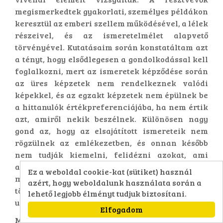
megismerkedtek gyakorlati, személyes példákon
keresztül az emberi szellem működésével, a lélek
részeivel, és az ismeretelmélet alapvető
törvényével. Kutatásaim során konstatáltam azt
a tényt, hogy elsődlegesen a gondolkodással kell
foglalkozni, mert az ismeretek képződése során
az üres képzetek nem rendelkeznek valódi
képekkel, és az egzakt képzetek nem épülnek be
a hittanulók értékpreferenciájába, ha nem értik
azt, amiről nekik beszélnek. Különösen nagy
gond az, hogy az elsajátított ismereteik nem
rögzülnek az emlékezetben, és onnan később
nem tudják kiemelni, felidézni azokat, ami
akadályozza a további ismeretek megértését és
Ez a weboldal cookie-kat (sütiket) használ
memorizálását is. Különösen ide tartoznak a
azért, hogy weboldalunk használata során a
történelmi ismeretek, amit már megtanultak
lehető legjobb élményt tudjuk biztosítani.
ugyan, de elfelejtették.
Elfogadom
Megtanulták az a priori ismeretek létét, az