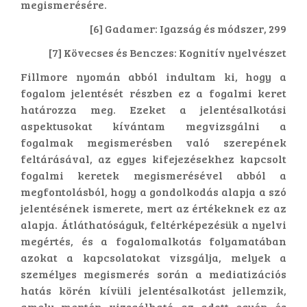
megismerésére.
[6] Gadamer: Igazság és módszer, 299
[7] Kövecses és Benczes: Kognitív nyelvészet
Fillmore nyomán abból indultam ki, hogy a
fogalom jelentését részben ez a fogalmi keret
határozza meg. Ezeket a jelentésalkotási
aspektusokat kívántam megvizsgálni a
fogalmak megismerésben való szerepének
feltárásával, az egyes kifejezésekhez kapcsolt
fogalmi keretek megismerésével abból a
megfontolásból, hogy a gondolkodás alapja a szó
jelentésének ismerete, mert az értékeknek ez az
alapja. Átláthatóságuk, feltérképezésük a nyelvi
megértés, és a fogalomalkotás folyamatában
azokat a kapcsolatokat vizsgálja, melyek a
személyes megismerés során a mediatizációs
hatás körén kívüli jelentésalkotást jellemzik,
amely mentén vizsgálható az adott egyén és