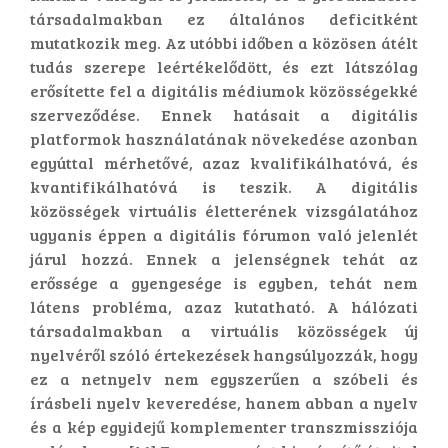
társadalmakban ez általános deficitként
mutatkozik meg. Az utóbbi időben a közösen átélt
tudás szerepe leértékelődött, és ezt látszólag
erősítette fel a digitális médiumok közösségekké
szerveződése. Ennek hatásait a digitális
platformok használatának növekedése azonban
egyúttal mérhetővé, azaz kvalifikálhatóvá, és
kvantifikálhatóvá is teszik. A digitális
közösségek virtuális életterének vizsgálatához
ugyanis éppen a digitális fórumon való jelenlét
járul hozzá. Ennek a jelenségnek tehát az
erőssége a gyengesége is egyben, tehát nem
látens probléma, azaz kutatható. A hálózati
társadalmakban a virtuális közösségek új
nyelvéről szóló értekezések hangsúlyozzák, hogy
ez a netnyelv nem egyszerűen a szóbeli és
írásbeli nyelv keveredése, hanem abban a nyelv
és a kép egyidejű komplementer transzmissziója