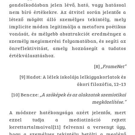
gondolkodásban jelen lévő, ható, vagy hatással
nem bíró értékekre. Az átvitel során jelentős a
létező mögött álló személyes tekintély, mely
implicite módon legitimálja a metafora poétikus
vonását, és mélyebb absztrakciót eredményez a
személy megismerési folyamatában, és segíti az
önreflektivitást, amely hozzásegít a tudatos
értékválasztáshoz.
[8]
„FrameNet”
[9] Hadot: A lélek iskolája lelkigyakorlatok és
ókori filozófia, 12–13
[10] Bencze:
„A szóképek és az alakzatok szemiotikai
megközelítése.”
A módszer hatékonysága azért jelentős, mert
ezzel tudja a mediatizáció rejtett
kerettartalmaival[11] felvenni a versenyt úgy,
hogy a személyes tekintély betölti a meglévő