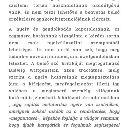
szellemi fórum használatának akadályává
válik, és nem teszi lehetővé a beavatás belső
érzékelésre gyakorolt intenciójának elérését.
A nyelv és gondolkodás kapcsolatának, és
egymásra hatásának vizsgálata e kérdés során
nem csak nyelvfilozófiai szempontból
lehetséges. Itt nem arról van szó, hogy meg
tudunk-e nevezni mindent, ami az elgondolásban
létezhet. A belső szó kritikáját megfogalmazó
Ludwig Wittgenstein azon tractatusa, mely
szerint a nyelv határainak megtapasztalása
(ami a kifejezést, megfogalmazást illeti) így
valóban a megismerő személy világának
határait is jelentheti. A hálózati társadalmakban
„…egy sajátos metaforikus nyelv van születőben,
amelynek sokkal inkább az a rendeltetése, hogy
»megmutassa«, képekbe foglalja a világot semmint,
hogy újabb kategóriák és fogalmak segítségével