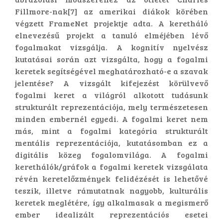
Fillmore-nak[7] az amerikai diákok körében
végzett FrameNet projektje adta. A keretháló
elnevezésű projekt a tanuló elméjében lévő
fogalmakat vizsgálja. A kognitív nyelvész
kutatásai során azt vizsgálta, hogy a fogalmi
keretek segítségével meghatározható-e a szavak
jelentése? A vizsgált kifejezést körülvevő
fogalmi keret a világról alkotott tudásunk
strukturált reprezentációja, mely természetesen
minden embernél egyedi. A fogalmi keret nem
más, mint a fogalmi kategória strukturált
mentális reprezentációja, kutatásomban ez a
digitális közeg fogalomvilága. A fogalmi
kerethálók/gráfok a fogalmi keretek vizsgálata
révén keretelőzmények felidézését is lehetővé
teszik, illetve rámutatnak nagyobb, kulturális
keretek meglétére, így alkalmasak a megismerő
ember idealizált reprezentációs esetei