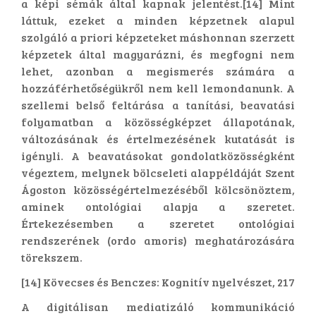
a képi sémák által kapnak jelentést.[14] Mint
láttuk, ezeket a minden képzetnek alapul
szolgáló a priori képzeteket máshonnan szerzett
képzetek által magyarázni, és megfogni nem
lehet, azonban a megismerés számára a
hozzáférhetőségükről nem kell lemondanunk. A
szellemi belső feltárása a tanítási, beavatási
folyamatban a közösségképzet állapotának,
változásának és értelmezésének kutatását is
igényli. A beavatásokat gondolatközösségként
végeztem, melynek bölcseleti alappéldáját Szent
Ágoston közösségértelmezéséből kölcsönöztem,
aminek ontológiai alapja a szeretet.
Értekezésemben a szeretet ontológiai
rendszerének (ordo amoris) meghatározására
törekszem.
[14] Kövecses és Benczes: Kognitív nyelvészet, 217
A digitálisan mediatizáló kommunikáció