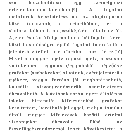
szó kiszabadítása egy személyközi
értelemkommunikációban.[9] A fogalmi
metaforák Arisztotelész óta az alaptrópusok
közé tartoznak, a retorikában, és a
skolasztikában is alapszóképként alkalmazták.
A jelentésalkotó folyamatban a két fogalmi keret
közti hasonlóságra épülő fogalmi interakció a
jelentésátvitellel metaforákat hoz létre.[10]
Mivel a magyar nyelv ragozó nyelv, a szavak
voltaképpen egymásra/egymásból képződve
gráfokat (szóbokrokat) alkotnak, ezért jelentésük
gyökere, vagyis forrása jól meghatározható,
kauzális viszonyrendszerük szemléletesen
ábrázolható. A kutatások során nyert általános
iskolai hittanulói kifejezésekből gráfokat
készítettem, keretháló jelleggel, mely a tanulók
általi magyar kifejezések közötti értelmi
viszonyokat ábrázolja. Ebből az
összefüggésrendszerből lehet következtetni a