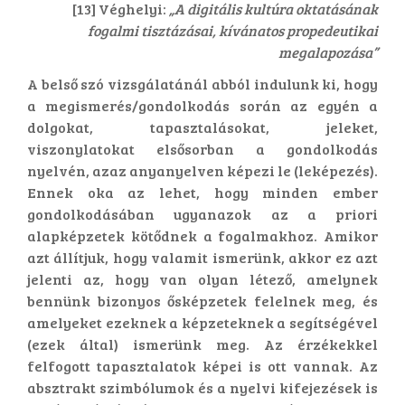
[13] Véghelyi:
„A digitális kultúra oktatásának
fogalmi tisztázásai, kívánatos propedeutikai
megalapozása”
A belső szó vizsgálatánál abból indulunk ki, hogy
a megismerés/gondolkodás során az egyén a
dolgokat, tapasztalásokat, jeleket,
viszonylatokat elsősorban a gondolkodás
nyelvén, azaz anyanyelven képezi le (leképezés).
Ennek oka az lehet, hogy minden ember
gondolkodásában ugyanazok az a priori
alapképzetek kötődnek a fogalmakhoz. Amikor
azt állítjuk, hogy valamit ismerünk, akkor ez azt
jelenti az, hogy van olyan létező, amelynek
bennünk bizonyos ősképzetek felelnek meg, és
amelyeket ezeknek a képzeteknek a segítségével
(ezek által) ismerünk meg. Az érzékekkel
felfogott tapasztalatok képei is ott vannak. Az
absztrakt szimbólumok és a nyelvi kifejezések is