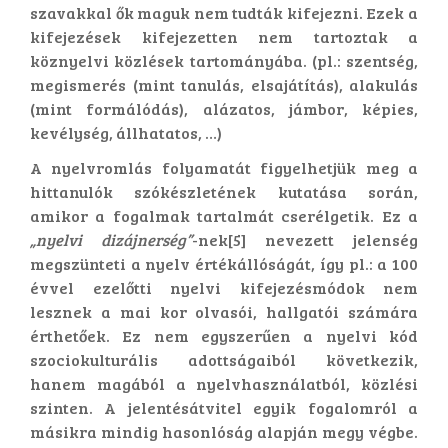
szavakkal ők maguk nem tudták kifejezni. Ezek a
kifejezések kifejezetten nem tartoztak a
köznyelvi közlések tartományába. (pl.: szentség,
megismerés (mint tanulás, elsajátítás), alakulás
(mint formálódás), alázatos, jámbor, képies,
kevélység, állhatatos, …)
A nyelvromlás folyamatát figyelhetjük meg a
hittanulók szókészletének kutatása során,
amikor a fogalmak tartalmát cserélgetik. Ez a
„nyelvi dizájnerség”
-nek[5] nevezett jelenség
megszünteti a nyelv értékállóságát, így pl.: a 100
évvel ezelőtti nyelvi kifejezésmódok nem
lesznek a mai kor olvasói, hallgatói számára
érthetőek. Ez nem egyszerűen a nyelvi kód
szociokulturális adottságaiból következik,
hanem magából a nyelvhasználatból, közlési
szinten. A jelentésátvitel egyik fogalomról a
másikra mindig hasonlóság alapján megy végbe.