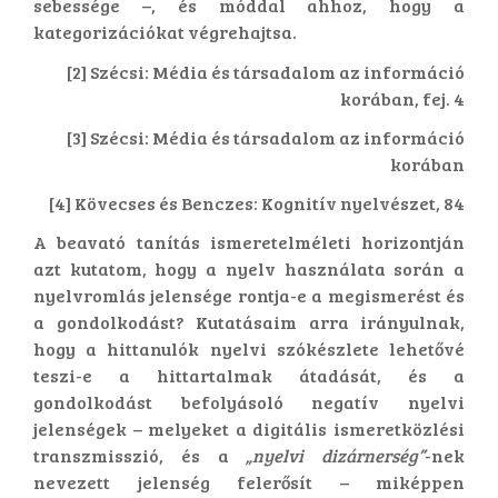
sebessége –, és móddal ahhoz, hogy a
kategorizációkat végrehajtsa.
[2] Szécsi: Média és társadalom az információ
korában, fej. 4
[3] Szécsi: Média és társadalom az információ
korában
[4] Kövecses és Benczes: Kognitív nyelvészet, 84
A beavató tanítás ismeretelméleti horizontján
azt kutatom, hogy a nyelv használata során a
nyelvromlás jelensége rontja-e a megismerést és
a gondolkodást? Kutatásaim arra irányulnak,
hogy a hittanulók nyelvi szókészlete lehetővé
teszi-e a hittartalmak átadását, és a
gondolkodást befolyásoló negatív nyelvi
jelenségek – melyeket a digitális ismeretközlési
transzmisszió, és a
„nyelvi dizárnerség”
-nek
nevezett jelenség felerősít – miképpen