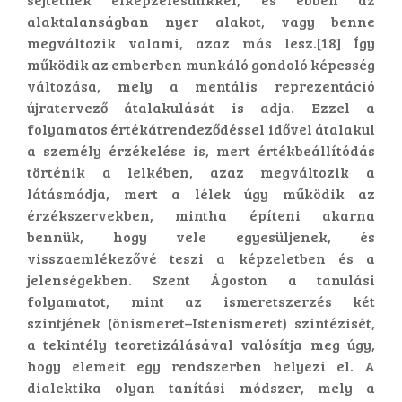
alaktalanságban nyer alakot, vagy benne
megváltozik valami, azaz más lesz.[18] Így
működik az emberben munkáló gondoló képesség
változása, mely a mentális reprezentáció
újratervező átalakulását is adja. Ezzel a
folyamatos értékátrendeződéssel idővel átalakul
a személy érzékelése is, mert értékbeállítódás
történik a lelkében, azaz megváltozik a
látásmódja, mert a lélek úgy működik az
érzékszervekben, mintha építeni akarna
bennük, hogy vele egyesüljenek, és
visszaemlékezővé teszi a képzeletben és a
jelenségekben. Szent Ágoston a tanulási
folyamatot, mint az ismeretszerzés két
szintjének (önismeret–Istenismeret) szintézisét,
a tekintély teoretizálásával valósítja meg úgy,
hogy elemeit egy rendszerben helyezi el. A
dialektika olyan tanítási módszer, mely a