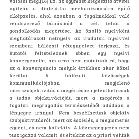
valósul meg.[16] Ez, az egymást kiegészítő átvitel
nyilván a dialektika mechanizmusára építő
elképzelés, ahol azonban a fogalmakkal való
rendszerező bánásmód a cél, tehát a
gondolkodás megértése. Az önálló nyelvként
meghatározott netnyelv az irodalmi nyelvvel
szembeni hálózati rétegnyelvet terjeszti, és
kutatói feltételeznek ebben egy nyelvi
konvergenciát, ám arra nem mutatnak rá, hogy
ez a konvergencia melyik értékhez akar közel
kerülni. A hálózati közösségek
kommunikációjában megjelenő
interszubjektivitás a megértésben jelentheti csak
a tudás objektivációját, mert a megértés a
fogalmi megragadás természetéből adódóan a
lényegre irányul. Nem beszélhetünk objektív
szubjektivitásról, mert az észlelés, a megismerés
egyéni, és nem kollektív. A közmegegyezés nem
tesz igazzá valamit, és eltekint az a priori velünk