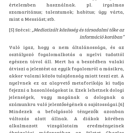
értelemben használnak. pl. irgalmas
szamaritánus; talentumok; habitus; úgy várta,
mint a Messiást; stb.
[5] Szécsi:
„Mediatizált közösség és társadalmi tőke az
információ korában”
Való igaz, hogy a nem általánossága, és az
osztályozó fogalomalkotás a nyelvi tudattól
egészen távol áll. Mert ha a beszédben valaki
átviszi a jelentést az egyik fogalomról a másikra,
akkor valami közös tulajdonság miatt teszi ezt. A
nyelvnek ez az alapvető metaforikája ki tudja
fejezni a hasonlóságokat is. Ezek lehetnek dologi
jelenségek, vagy magának a dolognak a
számunkra való jelentőségének a sajátosságai.[6]
Mindezek a befolyásoló tényezők azonban
változás alatt állnak. A diákok körében
alkalmazott vizsgálataim eredményeinek
ábrázolási módszeréhez az ötletet Charles