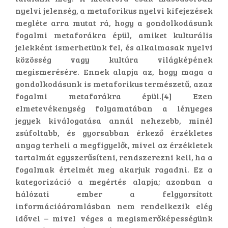
nyelvi jelenség, a metaforikus nyelvi kifejezések
megléte arra mutat rá, hogy a gondolkodásunk
fogalmi metaforákra épül, amiket kulturális
jelekként ismerhetünk fel, és alkalmasak nyelvi
közösség vagy kultúra világképének
megismerésére. Ennek alapja az, hogy maga a
gondolkodásunk is metaforikus természetű, azaz
fogalmi metaforákra épül.[4] Ezen
elmetevékenység folyamatában a lényeges
jegyek kiválogatása annál nehezebb, minél
zsúfoltabb, és gyorsabban érkező érzékletes
anyag terheli a megfigyelőt, mivel az érzékletek
tartalmát egyszerűsíteni, rendszerezni kell, ha a
fogalmak értelmét meg akarjuk ragadni. Ez a
kategorizáció a megértés alapja; azonban a
hálózati ember a felgyorsított
információáramlásban nem rendelkezik elég
idővel – mivel véges a megismerőképességünk