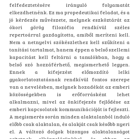
felfedeztetésére irányuló folyamatát
elkezdhetnénk. Ez ma propedeutikai feladat, és a
jó kérdezés művészete, melynek eszköztárát az
ókori görög filozófia rendkívül széles
repertoárral gazdagította, amiből meríteni kell.
Nem a netnyelvi szókészlethez kell szűkíteni a
tanítási tartalmat, hanem éppen a belső szellemi
kapacitást kell feltárni a tanulókban, hogy a
belső szó hozzáférhető, megismerhető legyen.
Ennek a kifejezést előmozdító lelki
gyakorlatoztatásnak rendkívül fontos szerepe
van a nevelésben, melynek hozadékát az emberi
közösségekben is erőforrásként lehet
alkalmazni, mivel az önkifejezés fejlődése az
emberi kapcsolatok kommunikációját is fejleszti.
A megismerés során minden alaktalanból induló
előbb csak alaktalan, és alakját csak később nyeri
el. A változó dolgok bizonyos alaktalanságot
sejtetnek elképzelésünkkel, és ebben az