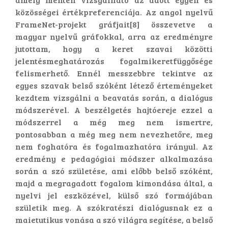
közösségei értékpreferenciája. Az angol nyelvű
FrameNet-projekt gráfjait[8] összevetve a
magyar nyelvű gráfokkal, arra az eredményre
jutottam, hogy a keret szavai közötti
jelentésmeghatározás fogalmikeretfüggősége
felismerhető. Ennél messzebbre tekintve az
egyes szavak belső szóként létező érteményeket
kezdtem vizsgálni a beavatás során, a dialógus
módszerével. A beszélgetés hajtóereje ezzel a
módszerrel a még meg nem ismertre,
pontosabban a még meg nem nevezhetőre, meg
nem foghatóra és fogalmazhatóra irányul. Az
eredmény e pedagógiai módszer alkalmazása
során a szó születése, ami előbb belső szóként,
majd a megragadott fogalom kimondása által, a
nyelvi jel eszközével, külső szó formájában
születik meg. A szókratészi dialógusnak ez a
maietutikus vonása a szó világra segítése, a belső