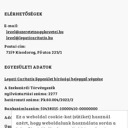
ELÉRHETŐSÉGEK
E-mail:
level
@
szeretetnagykovetei.hu
level
@
legaticaritatis.hu
Postai cím:
7159 Kisodorog, Fő utca 223/1
EGYESÜLETI ADATOK
Legati Caritatis Egyesület bírósági bejegyző végzése
A Szekszárdi Törvényszék
nyilvántartási száma: 2277
határozati száma: Pk.60.004/2022/2
Bankszámlaszám: 50438015-10000410-00000000
Ez a weboldal cookie-kat (sütiket) használ
Adószám: 19321761-1-17
azért, hogy weboldalunk használata során a
Ügyvezető:
Véghelyi Péterné dr.