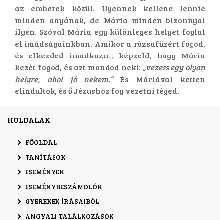
az emberek közül. Ilyennek kellene lennie
minden anyának, de Mária minden bizonnyal
ilyen. Szóval Mária egy különleges helyet foglal
el imádságainkban. Amikor a rózsafüzért fogod,
és elkezded imádkozni, képzeld, hogy Mária
kezét fogod, és azt mondod neki:
„vezess egy olyan
helyre, ahol jó nekem.”
És Máriával ketten
elindultok, és ő Jézushoz fog vezetni téged.
HOLDALAK
FŐOLDAL
TANÍTÁSOK
ESEMÉNYEK
ESEMÉNYBESZÁMOLÓK
GYEREKEK ÍRÁSAIBÓL
ANGYALI TALÁLKOZÁSOK