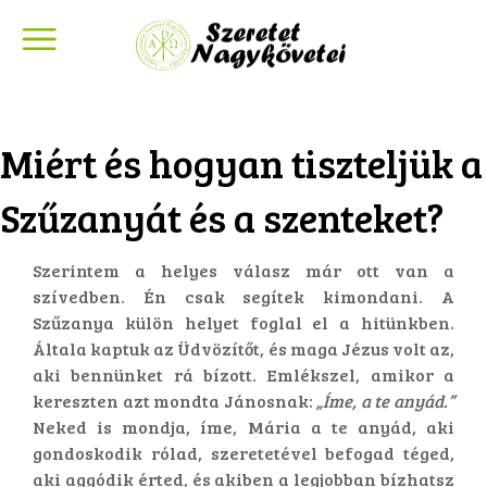
Miért és hogyan tiszteljük a
Szűzanyát és a szenteket?
Szerintem a helyes válasz már ott van a
szívedben. Én csak segítek kimondani. A
Szűzanya külön helyet foglal el a hitünkben.
Általa kaptuk az Üdvözítőt, és maga Jézus volt az,
aki bennünket rá bízott. Emlékszel, amikor a
kereszten azt mondta Jánosnak:
„Íme, a te anyád.”
Neked is mondja, íme, Mária a te anyád, aki
gondoskodik rólad, szeretetével befogad téged,
aki aggódik érted, és akiben a legjobban bízhatsz