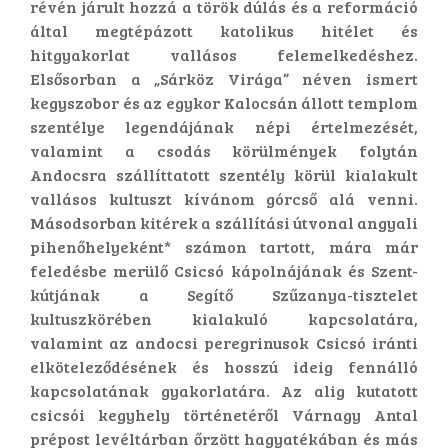
révén járult hozzá a török dúlás és a reformáció
által megtépázott katolikus hitélet és
hitgyakorlat vallásos felemelkedéshez.
Elsősorban a „Sárköz Virága” néven ismert
kegyszobor és az egykor Kalocsán állott templom
szentélye legendájának népi értelmezését,
valamint a csodás körülmények folytán
Andocsra szállíttatott szentély körül kialakult
vallásos kultuszt kívánom górcső alá venni.
Másodsorban kitérek a szállítási útvonal angyali
pihenőhelyeként* számon tartott, mára már
feledésbe merülő Csicsó kápolnájának és Szent-
kútjának a Segítő Szűzanya-tisztelet
kultuszkörében kialakuló kapcsolatára,
valamint az andocsi peregrinusok Csicsó iránti
elköteleződésének és hosszú ideig fennálló
kapcsolatának gyakorlatára. Az alig kutatott
csicsói kegyhely történetéről Várnagy Antal
prépost levéltárban őrzött hagyatékában és más