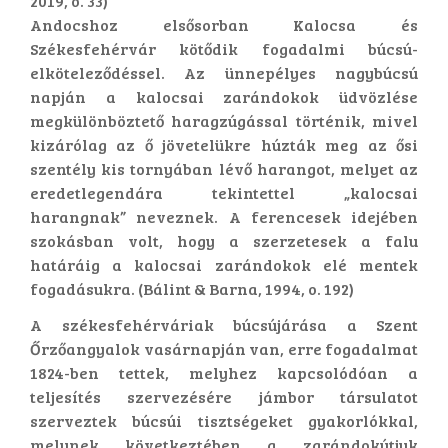
2019, o. 33)
Andocshoz elsősorban Kalocsa és
Székesfehérvár kötődik fogadalmi búcsú-
elköteleződéssel. Az ünnepélyes nagybúcsú
napján a kalocsai zarándokok üdvözlése
megkülönböztető haragzúgással történik, mivel
kizárólag az ő jövetelükre húzták meg az ősi
szentély kis tornyában lévő harangot, melyet az
eredetlegendára tekintettel „kalocsai
harangnak” neveznek. A ferencesek idejében
szokásban volt, hogy a szerzetesek a falu
határáig a kalocsai zarándokok elé mentek
fogadásukra. (Bálint & Barna, 1994, o. 192)
A székesfehérváriak búcsújárása a Szent
Őrzőangyalok vasárnapján van, erre fogadalmat
1824-ben tettek, melyhez kapcsolódóan a
teljesítés szervezésére jámbor társulatot
szerveztek búcsúi tisztségeket gyakorlókkal,
melynek következtében a zarándokútjuk