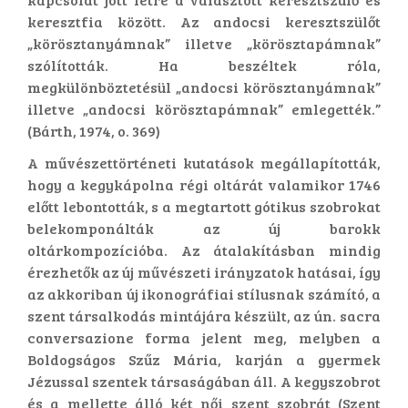
keresztfia között. Az andocsi keresztszülőt
„körösztanyámnak” illetve „körösztapámnak”
szólították. Ha beszéltek róla,
megkülönböztetésül „andocsi körösztanyámnak”
illetve „andocsi körösztapámnak” emlegették.”
(Bárth, 1974, o. 369)
A művészettörténeti kutatások megállapították,
hogy a kegykápolna régi oltárát valamikor 1746
előtt lebontották, s a megtartott gótikus szobrokat
belekomponálták az új barokk
oltárkompozícióba. Az átalakításban mindig
érezhetők az új művészeti irányzatok hatásai, így
az akkoriban új ikonográfiai stílusnak számító, a
szent társalkodás mintájára készült, az ún. sacra
conversazione forma jelent meg, melyben a
Boldogságos Szűz Mária, karján a gyermek
Jézussal szentek társaságában áll. A kegyszobrot
és a mellette álló két női szent szobrát (Szent