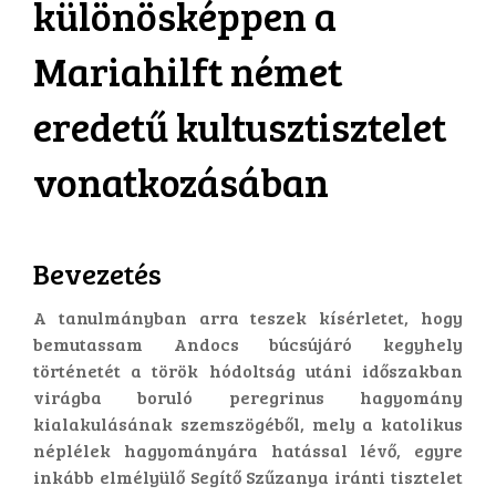
különösképpen a
Mariahilft német
eredetű kultusztisztelet
vonatkozásában
Bevezetés
A tanulmányban arra teszek kísérletet, hogy
bemutassam Andocs búcsújáró kegyhely
történetét a török hódoltság utáni időszakban
virágba boruló peregrinus hagyomány
kialakulásának szemszögéből, mely a katolikus
néplélek hagyományára hatással lévő, egyre
inkább elmélyülő Segítő Szűzanya iránti tisztelet