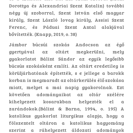
Dorottya és Alexandriai Szent Katalin) további
négy új szoborral, Szent István első magyar
király, Szent László lovag király, Assisi Szent
Ferenc, és Páduai Szent Antal alakjával
bővítették. (Knapp, 2019, o. 38)
Jámbor búcsúi szokás Andocson az égő
gyertyával az oltárt megkerülni, mely
gyakorlatot Bálint Sándor az egyik legősibb
búcsús szokásként említi. Az oltárt eredetileg is
körüljárhatónak építették, s e jellege a barokk
korban is megmaradt az oltárkerülés élő szokása
miatt, melyet a mai napig gyakorolnak. Ezt
követően adományaikat az oltár szélére
kihelyezett kosarakban helyezték el a
zarándokok.(Bálint & Barna, 1994, o. 195) A
katolikus gyakorlat liturgikus alapja, hogy a
fölszentelt oltáron a katolikus hagyomány
szerint a ráhelyezett áldozati adományok