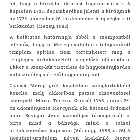
ad, hogy a birtokba iktatást foganatosítsák. A
káptalan 1723. decemberében jelenti a királynak
az 1723. november 26-tól december 4-ig végbe vitt
beiktatást. (Mezey, 1982)
A beiktatás határnapja abból a szempontból
jelentős, hogy a Mercy-családnak tulajdonított
templom építése nem történhetett meg a
tényleges birtokbavételt megelőző időpontban.
Ekkor a Szent-kút tisztelete és hagyományjárása
valószínűleg már élő hagyomány volt.
Csicsót Mercy gróf kezdetben zálogbirtokként
kezelte, mely akkoriban puszta elnevezéssel
szerepelt. Mária Terézia Csicsót 1745. június 25-
én adományozta Mercynek, aki katonai érdemei
okán Savoyai Jenő személyes támogatását is
bírta mind a bánsági, mind a tolnai
birtokszerzései kapcsán. (Várnagy, 1998, o. 26) A
Hőgyészi-uradalom néven kialakuló Mercy