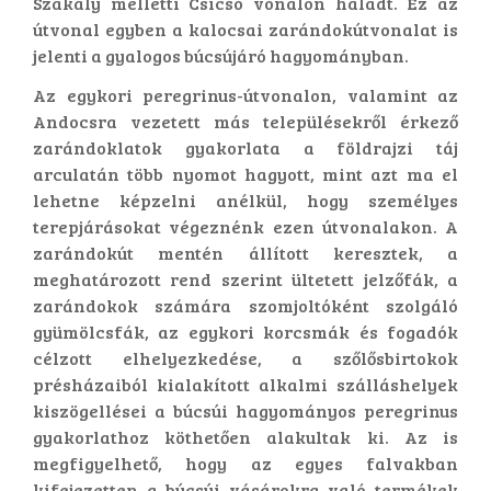
Szakály melletti Csicsó vonalon haladt. Ez az
útvonal egyben a kalocsai zarándokútvonalat is
jelenti a gyalogos búcsújáró hagyományban.
Az egykori peregrinus-útvonalon, valamint az
Andocsra vezetett más településekről érkező
zarándoklatok gyakorlata a földrajzi táj
arculatán több nyomot hagyott, mint azt ma el
lehetne képzelni anélkül, hogy személyes
terepjárásokat végeznénk ezen útvonalakon. A
zarándokút mentén állított keresztek, a
meghatározott rend szerint ültetett jelzőfák, a
zarándokok számára szomjoltóként szolgáló
gyümölcsfák, az egykori korcsmák és fogadók
célzott elhelyezkedése, a szőlősbirtokok
présházaiból kialakított alkalmi szálláshelyek
kiszögellései a búcsúi hagyományos peregrinus
gyakorlathoz köthetően alakultak ki. Az is
megfigyelhető, hogy az egyes falvakban
kifejezetten a búcsúi vásárokra való termékek