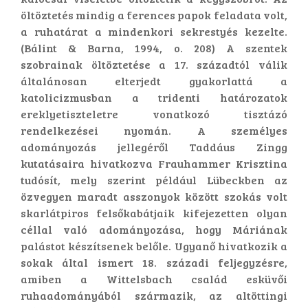
öltöztetés mindig a ferences papok feladata volt,
a ruhatárat a mindenkori sekrestyés kezelte.
(Bálint & Barna, 1994, o. 208) A szentek
szobrainak öltöztetése a 17. századtól válik
általánosan elterjedt gyakorlattá a
katolicizmusban a tridenti határozatok
ereklyetiszteletre vonatkozó tisztázó
rendelkezései nyomán. A személyes
adományozás jellegéről Taddáus Zingg
kutatásaira hivatkozva Frauhammer Krisztina
tudósít, mely szerint például Lübeckben az
özvegyen maradt asszonyok között szokás volt
skarlátpiros felsőkabátjaik kifejezetten olyan
céllal való adományozása, hogy Máriának
palástot készítsenek belőle. Ugyanő hivatkozik a
sokak által ismert 18. századi feljegyzésre,
amiben a Wittelsbach család esküvői
ruhaadományából származik, az altöttingi