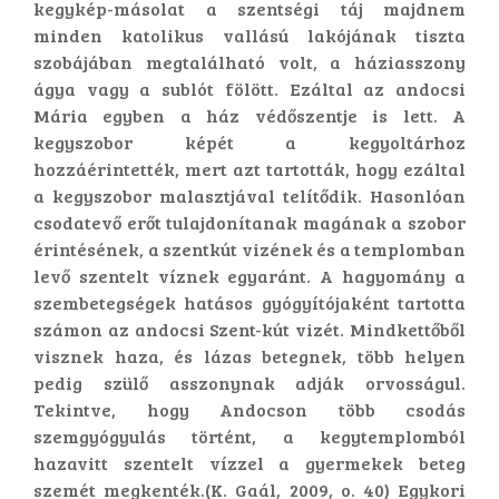
kegykép-másolat a szentségi táj majdnem
minden katolikus vallású lakójának tiszta
szobájában megtalálható volt, a háziasszony
ágya vagy a sublót fölött. Ezáltal az andocsi
Mária egyben a ház védőszentje is lett. A
kegyszobor képét a kegyoltárhoz
hozzáérintették, mert azt tartották, hogy ezáltal
a kegyszobor malasztjával telítődik. Hasonlóan
csodatevő erőt tulajdonítanak magának a szobor
érintésének, a szentkút vizének és a templomban
levő szentelt víznek egyaránt. A hagyomány a
szembetegségek hatásos gyógyítójaként tartotta
számon az andocsi Szent-kút vizét. Mindkettőből
visznek haza, és lázas betegnek, több helyen
pedig szülő asszonynak adják orvosságul.
Tekintve, hogy Andocson több csodás
szemgyógyulás történt, a kegytemplomból
hazavitt szentelt vízzel a gyermekek beteg
szemét megkenték.(K. Gaál, 2009, o. 40) Egykori