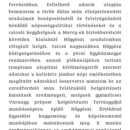
forrásokban fellelhető adatok alapján
bemutatom a török dúlás után elnéptelenedett
uradalmak benépesítésétől és felvirágzásától
kezdődő népességpolitikai történéseket és a
csicsói kegyhelynek a Mercy-ek birtokbavételét
követően kialakuló Hőgyészi uradalomban
elfoglalt helyét. Csicsó napjainkban Hőgyész
közigazgatásához és a pécsi Egyházmegye
rendszerében annak plébániájához tartozó
temploma alapítási körülményeiről szerzett
adatokat a kollektív jámbor népi emlékezetben
megőrzött adatokkal összevetve mutatom be az
ezredforduló után felélénkülő helytörténeti
kutatások eredményeit, melynek gyümölcsei
Várnagy prépost helytörténeti forrásgyűjtő
munkásságára épülő Hőgyészi Értékőrző
Egyesület hagyomány- és kápolnamentő
munkájában mutatkoznak meg. E munka
eredményeképpen az egyházmegyei segítséggel