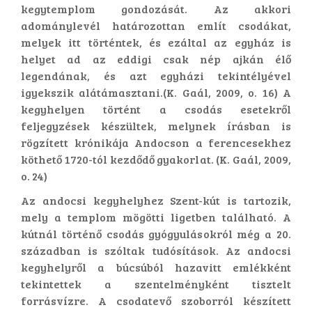
kegytemplom gondozását. Az akkori
adománylevél határozottan említ csodákat,
melyek itt történtek, és ezáltal az egyház is
helyet ad az eddigi csak nép ajkán élő
legendának, és azt egyházi tekintélyével
igyekszik alátámasztani.(K. Gaál, 2009, o. 16) A
kegyhelyen történt a csodás esetekről
feljegyzések készültek, melynek írásban is
rögzített krónikája Andocson a ferencesekhez
köthető 1720-tól kezdődő gyakorlat. (K. Gaál, 2009,
o. 24)
Az andocsi kegyhelyhez Szent-kút is tartozik,
mely a templom mögötti ligetben található. A
kútnál történő csodás gyógyulásokról még a 20.
században is szóltak tudósítások. Az andocsi
kegyhelyről a búcsúból hazavitt emlékként
tekintettek a szentelményként tisztelt
forrásvízre. A csodatevő szoborról készített