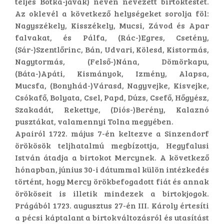
teljes Botka-javak) néven nevezett birtoktestet.
Az oklevél a következő helységeket sorolja föl:
Nagyszékely, Kisszékely, Mucsi, Závod és Apar
falvakat, és Pálfa, (Rác-)Egres, Csetény,
(Sár-)Szentlőrinc, Bán, Udvari, Kölesd, Kistormás,
Nagytormás, (Felső-)Nána, Dömörkapu,
(Báta-)Apáti, Kismányok, Izmény, Alapsa,
Mucsfa, (Bonyhád-)Várasd, Nagyvejke, Kisvejke,
Csókafő, Bolyata, Csel, Papd, Dúzs, Csefő, Hőgyész,
Szakadát, Rekettye, (Diós-)Berény, Kalaznó
pusztákat, valamennyi Tolna megyében.
Apairól 1722. május 7-én keltezve a Sinzendorf
örökösök teljhatalmú megbízottja, Hegyfalusi
István átadja a birtokot Mercynek. A következő
hónapban, június 30-i dátummal külön intézkedés
történt, hogy Mercy örökbefogadott fiát és annak
örököseit is illetik mindezek a birtokjogok.
Prágából 1723. augusztus 27-én III. Károly értesíti
a pécsi káptalant a birtokváltozásról és utasítást