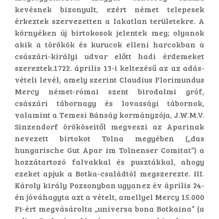
kevésnek bizonyult, ezért német telepesek
érkeztek szervezetten a lakatlan területekre. A
környéken új birtokosok jelentek meg; olyanok
akik a törökök és kurucok elleni harcokban a
császári-királyi udvar előtt hadi érdemeket
szereztek.1722. április 13-i keltezésű az az adás-
vételi levél, amely szerint Claudius Florimundus
Mercy német-római szent birodalmi gróf,
császári tábornagy és lovassági tábornok,
valamint a Temesi Bánság kormányzója, J.W.M.V.
Sinzendorf örököseitől megveszi az Aparinak
nevezett birtokot Tolna megyében („das
hungarische Gut Apar im Tolnenser Comitat”) a
hozzátartozó falvakkal és pusztákkal, ahogy
ezeket apjuk a Botka-családtól megszerezte. III.
Károly király Pozsonyban ugyanez év április 24-
én jóváhagyta azt a vételt, amellyel Mercy 15.000
Ft-ért megvásárolta „universa bona Botkaina” (a