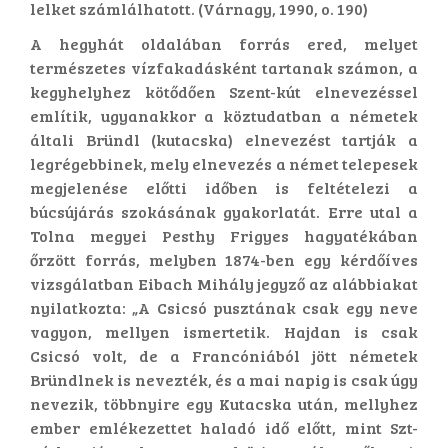
lelket számlálhatott. (Várnagy, 1990, o. 190)
A hegyhát oldalában forrás ered, melyet
természetes vízfakadásként tartanak számon, a
kegyhelyhez kötődően Szent-kút elnevezéssel
említik, ugyanakkor a köztudatban a németek
általi Bründl (kutacska) elnevezést tartják a
legrégebbinek, mely elnevezés a német telepesek
megjelenése előtti időben is feltételezi a
búcsújárás szokásának gyakorlatát. Erre utal a
Tolna megyei Pesthy Frigyes hagyatékában
őrzött forrás, melyben 1874-ben egy kérdőíves
vizsgálatban Eibach Mihály jegyző az alábbiakat
nyilatkozta: „A Csicsó pusztának csak egy neve
vagyon, mellyen ismertetik. Hajdan is csak
Csicsó volt, de a Francóniából jött németek
Bründlnek is nevezték, és a mai napig is csak úgy
nevezik, többnyire egy Kutacska után, mellyhez
ember emlékezettet haladó idő előtt, mint Szt-