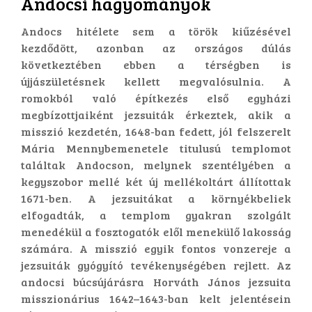
​Andocsi hagyományok
Andocs hitélete sem a török kiűzésével
kezdődött, azonban az országos dúlás
következtében ebben a térségben is
újjászületésnek kellett megvalósulnia. A
romokból való építkezés első egyházi
megbízottjaiként jezsuiták érkeztek, akik a
misszió kezdetén, 1648-ban fedett, jól felszerelt
Mária Mennybemenetele titulusú templomot
találtak Andocson, melynek szentélyében a
kegyszobor mellé két új mellékoltárt állítottak
1671-ben. A jezsuitákat a környékbeliek
elfogadták, a templom gyakran szolgált
menedékül a fosztogatók elől menekülő lakosság
számára. A misszió egyik fontos vonzereje a
jezsuiták gyógyító tevékenységében rejlett. Az
andocsi búcsújárásra Horváth János jezsuita
misszionárius 1642–1643-ban kelt jelentésein