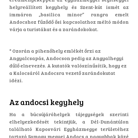
helyreállított kegyhely és Szent-kút ismét az
immáron „basilica minor” rangra emelt
Andocshoz fűződő ősi kapcsolathoz méltó módon
várja a turistákat és a zarándokokat.
* Ozorán a pihenőhely emlékét őrzi az
Angyalcsapás, Andocson pedig az Angyalhegyi
dűlő elnevezés. A kutatók valószínűsítik, hogy ez
a Kalocsáról Andocsra vezető zarándokutat
idézi.
​Az andocsi kegyhely
Ha a búcsújáróhelyek tájegységek szerinti
elhelyezkedését tekintjük, a Dél-Dunántúlon
található Kaposvári Egyházmegye területéhez
tartozó Somogy megyei Andocs a nagyobbak közé