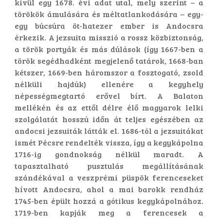
kívül egy 1678. évi adat utal, mely szerint – a
törökök ámulására és méltatlankodására – egy-
egy búcsúra öt-hatezer ember is Andocsra
érkezik. A jezsuita misszió a rossz közbiztonság,
a török portyák és más dúlások (így 1667-ben a
török segédhadként megjelenő tatárok, 1668-ban
kétszer, 1669-ben háromszor a fosztogató, zsold
nélküli hajdúk) ellenére a kegyhely
népességmegtartó erővel bírt. A Balaton
mellékén és az ettől délre élő magyarok lelki
szolgálatát hosszú időn át teljes egészében az
andocsi jezsuiták látták el. 1686-tól a jezsuitákat
ismét Pécsre rendelték vissza, így a kegykápolna
1716-ig gondnokság nélkül maradt. A
tapasztalható pusztulás megállításának
szándékával a veszprémi püspök ferenceseket
hívott Andocsra, ahol a mai barokk rendház
1745-ben épült hozzá a gótikus kegykápolnához.
1719-ben kapják meg a ferencesek a