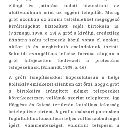
előnyt és juttatást tudott biztosítani az
alattvalóknak mint az egyéni telepítők, Mercy
gróf azonban az állami feltételekkel megegyező
kiváltságokat biztosított saját birtokain is.
(Várnagy, 1998, o. 19) A gróf a királyi, eredetileg
Bánátra szánt telepesek közül vonta el azokat,
akiket jó és megbízható családoknak tartott.
Schmidt evangélikus lelkész forrása alapján a
gróf kifejezetten kedvezett a protestáns
telepeseknek. (Schmidt, 1939, o. 46)
A grófi telepítésekkel kapcsolatosan a helyi
kollektív emlékezet ellenben azt őrzi, hogy a gróf
a birtokaira irányított német telepeseket
következetesen vallásuk szerint telepítette, így
Hőgyész és Csicsó területén katolikus lakosság
betelepítése történt. A gróf a császári pátensben
foglaltakhoz hasonlóan teljes vallásszabadságot
ígért, vámmentességet, valamint telepesei a