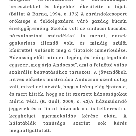
keresztekkel és képekkel ékesítette a tájat.
(Bálint & Barna, 1994, o. 176) A zarándokcsoport
öröksége a feldolgozásra váró gazdag búcsúi
énekgyűjtemény. Szokás volt az andocsi búcsúba
párválasztási szándékkal is menni, ennek
gyakorlata illendő volt, és mindig szülői
kísérettel valósult meg a fiatalok ismerkedése.
Házasság előtt minden legény és leány legalább
egyszer „megjárja Andocsot”, ami a felnőtté válás
szakrális beavatásához tartozott. A jövendőbeli
hitves előzetes mustrálása Andocson szent dolog
volt, mivel azt nézték, hogy a leány elég éjtatos-e,
és mert hitték, hogy az itt szerzett házasságokat
Mária védi. (K. Gaál, 2009, o. 43)A házasulandó
jegyesek és a fiatal házasok ma is felkeresik a
kegyhelyet gyermekáldás kérése okán. A
hálatáblák tanúsága szerint sok kérés
meghallgattatott.