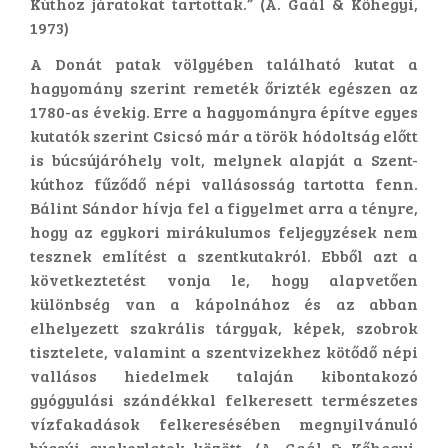
Kúthoz járatokat tartottak.” (A. Gaál & Kőhegyi,
1973)
A Donát patak völgyében található kutat a
hagyomány szerint remeték őrizték egészen az
1780-as évekig. Erre a hagyományra építve egyes
kutatók szerint Csicsó már a török hódoltság előtt
is búcsújáróhely volt, melynek alapját a Szent-
kúthoz fűződő népi vallásosság tartotta fenn.
Bálint Sándor hívja fel a figyelmet arra a tényre,
hogy az egykori mirákulumos feljegyzések nem
tesznek említést a szentkutakról. Ebből azt a
következtetést vonja le, hogy alapvetően
különbség van a kápolnához és az abban
elhelyezett szakrális tárgyak, képek, szobrok
tisztelete, valamint a szentvizekhez kötődő népi
vallásos hiedelmek talaján kibontakozó
gyógyulási szándékkal felkeresett természetes
vízfakadások felkeresésében megnyilvánuló
búcsúi gyakorlatok között. (A. Gaál & Kőhegyi,