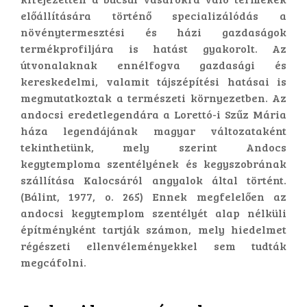
előállítására történő specializálódás a
növénytermesztési és házi gazdaságok
termékprofiljára is hatást gyakorolt. Az
útvonalaknak ennélfogva gazdasági és
kereskedelmi, valamit tájszépítési hatásai is
megmutatkoztak a természeti környezetben. Az
andocsi eredetlegendára a Lorettó-i Szűz Mária
háza legendájának magyar változataként
tekinthetünk, mely szerint Andocs
kegytemploma szentélyének és kegyszobrának
szállítása Kalocsáról angyalok által történt.
(Bálint, 1977, o. 265) Ennek megfelelően az
andocsi kegytemplom szentélyét alap nélküli
építményként tartják számon, mely hiedelmet
régészeti ellenvéleményekkel sem tudták
megcáfolni.