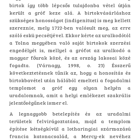
birtok így több lépcsős tulajdonba vétel útján
került a gróf keze alá. A birtokvásárláshoz
szükséges honosságot (indigenitus) is meg kellett
szereznie, mely 1722-ben valósult meg, az erre
szóló eskü pecsétjével. Ekkor kérte az uralkodótól
a Tolna megyében való saját birtokok szerzési
engedélyét is, mellyel a grófot az uralkodó a
magyar főurak közé, és az ország lakosai közé
fogadta. (Várnagy, 1998, o. 23) Ésszerű
következtetésnek tűnik az, hogy a honosítás és
birtokbavétel után hálából emelteti a fogadalmi
templomot a gróf egy olyan helyén a
uradalomnak, amit a helyi emlékezet szakrális
jelentőségűnek ismer el.
A legnagyobb betelepítés és az uradalmi
területek felvirágoztatása, majd a templom
építése kétségkívül a lotharingiai származású
francia katonacsalád, a Mercy-ek nevéhez