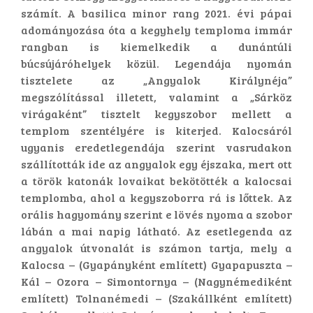
számít. A basilica minor rang 2021. évi pápai
adományozása óta a kegyhely temploma immár
rangban is kiemelkedik a dunántúli
búcsújáróhelyek közül. Legendája nyomán
tisztelete az „Angyalok Királynéja”
megszólítással illetett, valamint a „Sárköz
virágaként” tisztelt kegyszobor mellett a
templom szentélyére is kiterjed. Kalocsáról
ugyanis eredetlegendája szerint vasrudakon
szállították ide az angyalok egy éjszaka, mert ott
a török katonák lovaikat bekötötték a kalocsai
templomba, ahol a kegyszoborra rá is lőttek. Az
orális hagyomány szerint e lövés nyoma a szobor
lábán a mai napig látható. Az esetlegenda az
angyalok útvonalát is számon tartja, mely a
Kalocsa – (Gyapányként említett) Gyapapuszta –
Kál – Ozora – Simontornya – (Nagynémediként
említett) Tolnanémedi – (Szakállként említett)