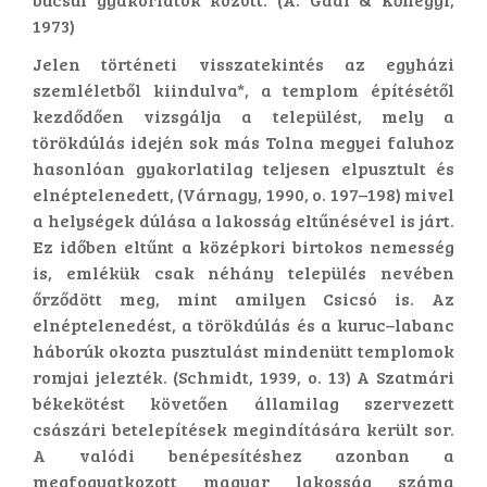
1973)
Jelen történeti visszatekintés az egyházi
szemléletből kiindulva*, a templom építésétől
kezdődően vizsgálja a települést, mely a
törökdúlás idején sok más Tolna megyei faluhoz
hasonlóan gyakorlatilag teljesen elpusztult és
elnéptelenedett, (Várnagy, 1990, o. 197–198) mivel
a helységek dúlása a lakosság eltűnésével is járt.
Ez időben eltűnt a középkori birtokos nemesség
is, emlékük csak néhány település nevében
őrződött meg, mint amilyen Csicsó is. Az
elnéptelenedést, a törökdúlás és a kuruc–labanc
háborúk okozta pusztulást mindenütt templomok
romjai jelezték. (Schmidt, 1939, o. 13) A Szatmári
békekötést követően államilag szervezett
császári betelepítések megindítására került sor.
A valódi benépesítéshez azonban a
megfogyatkozott magyar lakosság száma