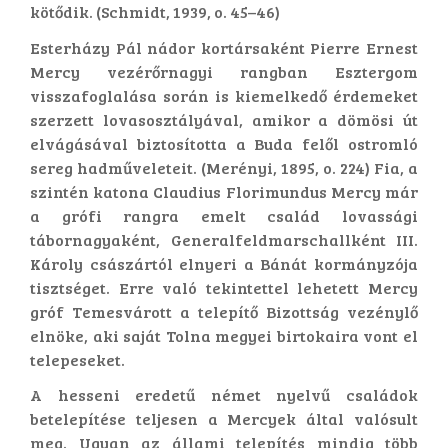
kötődik. (Schmidt, 1939, o. 45–46)
Esterházy Pál nádor kortársaként Pierre Ernest
Mercy vezérőrnagyi rangban Esztergom
visszafoglalása során is kiemelkedő érdemeket
szerzett lovasosztályával, amikor a dömösi út
elvágásával biztosította a Buda felől ostromló
sereg hadműveleteit. (Merényi, 1895, o. 224) Fia, a
szintén katona Claudius Florimundus Mercy már
a grófi rangra emelt család lovassági
tábornagyaként, Generalfeldmarschallként III.
Károly császártól elnyeri a Bánát kormányzója
tisztséget. Erre való tekintettel lehetett Mercy
gróf Temesvárott a telepítő Bizottság vezénylő
elnöke, aki saját Tolna megyei birtokaira vont el
telepeseket.
A hesseni eredetű német nyelvű családok
betelepítése teljesen a Mercyek által valósult
meg. Ugyan az állami telepítés mindig több