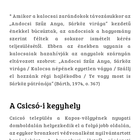
* Amikor a kalocsai zarándokok távozásukkor az
„Andocsi Szűz Anya, Sárköz virága” kezdetű
énekkel búcsúztak, az andocsiak a hagyomány
szerint féltek a sokszor ismételt kérés
teljesülésétől. Ebben az énekben ugyanis a
kalocsaiak hazahívják az angyalok szárnyán
eltávozott szobrot: „Andocsi Szűz Anya, Sárköz
virága / Kalocsa népének egyetlen vágya / Szállj
el hozzánk régi hajlékodba / Te vagy most is
Sárköz pátrónája” (Bárth, 1974, o. 367)
​A Csicsó-i kegyhely
Csicsó település a Kapos-völgyének nyugati
domboldalán helyezkedik el a folyó jobb oldalán,
az egykor bronzkori védvonalként nyilvántartott