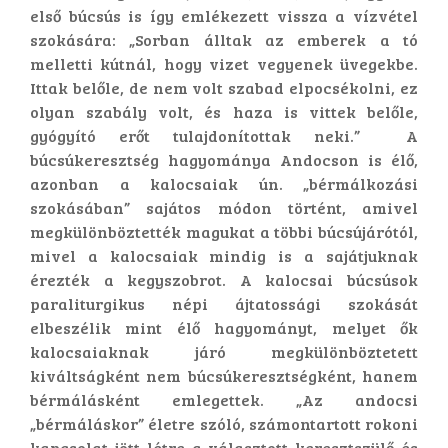
első búcsús is így emlékezett vissza a vízvétel
szokására: „Sorban álltak az emberek a tó
melletti kútnál, hogy vizet vegyenek üvegekbe.
Ittak belőle, de nem volt szabad elpocsékolni, ez
olyan szabály volt, és haza is vittek belőle,
gyógyító erőt tulajdonítottak neki.” A
búcsúkeresztség hagyománya Andocson is élő,
azonban a kalocsaiak ún. „bérmálkozási
szokásában” sajátos módon történt, amivel
megkülönböztették magukat a többi búcsújárótól,
mivel a kalocsaiak mindig is a sajátjuknak
érezték a kegyszobrot. A kalocsai búcsúsok
paraliturgikus népi ájtatossági szokását
elbeszélik mint élő hagyományt, melyet ők
kalocsaiaknak járó megkülönböztetett
kiváltságként nem búcsúkeresztségként, hanem
bérmálásként emlegettek. „Az andocsi
„bérmáláskor” életre szóló, számontartott rokoni
kapcsolat jött létre a választott keresztszülő és