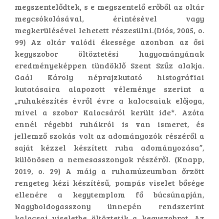
megszentelődtek, s e megszentelő erőből az oltár
megcsókolásával, érintésével vagy
megkerülésével lehetett részesülni.(Diós, 2005, o.
99) Az oltár valódi ékessége azonban az ősi
kegyszobor öltöztetési hagyományának
eredményeképpen tündöklő Szent Szűz alakja.
Gaál Károly néprajzkutató histográfiai
kutatásaira alapozott véleménye szerint a
„ruhakészítés évről évre a kalocsaiak előjoga,
mivel a szobor Kalocsáról került ide*. Azóta
ennél régebbi ruhákról is van ismeret, és
jellemző szokás volt az adományozók részéről a
saját kézzel készített ruha adományozása”,
különösen a nemesasszonyok részéről. (Knapp,
2019, o. 29) A máig a ruhamúzeumban őrzött
rengeteg kézi készítésű, pompás viselet bősége
ellenére a kegytemplom fő búcsúnapján,
Nagyboldogasszony ünnepén rendszerint
kalocsai viseletbe öltöztetik a kegyszobrot. Az