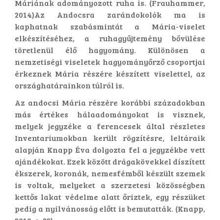
Máriának adományozott ruha is. (Frauhammer,
2014)Az Andocsra zarándokolók ma is
kaphatnak szabásmintát a Mária-viselet
elkészítéséhez, a ruhagyűjtemény bővülése
töretlenül élő hagyomány. Különösen a
nemzetiségi viseletek hagyományőrző csoportjai
érkeznek Mária részére készített viselettel, az
országhatárainkon túlról is.
Az andocsi Mária részére korábbi századokban
más értékes hálaadományokat is visznek,
melyek jegyzéke a ferencesek által részletes
Inventariumokban került rögzítésre, leltáraik
alapján Knapp Éva dolgozta fel a jegyzékbe vett
ajándékokat. Ezek között drágakövekkel díszített
ékszerek, koronák, nemesfémből készült szemek
is voltak, melyeket a szerzetesi közösségben
kettős lakat védelme alatt őriztek, egy részüket
pedig a nyilvánosság előtt is bemutatták. (Knapp,