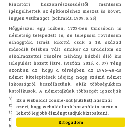
kincstári haszonrészesedéstől mentesen
igényelhettek az építkezéshez meszet és követ,
ingyen vetőmagot. (Schmidt, 1939, o. 25)
Hőgyésszel egy időben, 1722-ben Csicsóban is
németség telepedett le, de telepesei rövidesen
elhagyták. Ismét lakottá csak a 18. század
második felében vált, amikor az uradalom az
alkalmazottai részére néhány házból álló kis
települést hozott létre. (Stefán, 2015, o. 37) Tény
azonban az, hogy a térségben az 1946-48-as
német kitelepítések idejéig nagy számú német
lakosságról beszélhetünk, akik többségükben
katolikusok. A németajkúak többségét igazolják
Várnagy prépost helytörténeti kutatásai,
Ez a weboldal cookie-kat (sütiket) használ
melyben az oktatásszervezés és az iskolai
azért, hogy weboldalunk használata során a
tanítás során még az 19. század végén is
lehető legjobb élményt tudjuk biztosítani.
problémákat vetett fel a magyar nyelvű oktatás
Elfogadom
bevezetése, mert gyakran a németajkú szülők is