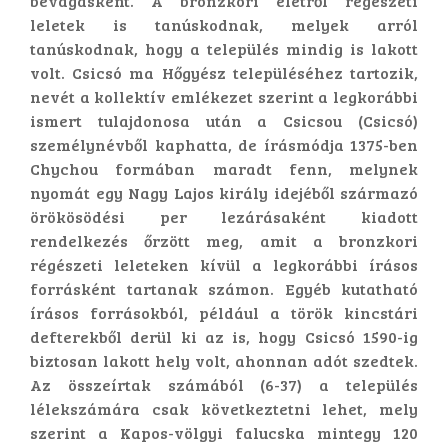
bevágásként. A bronzkori életről régészeti
leletek is tanúskodnak, melyek arról
tanúskodnak, hogy a település mindig is lakott
volt. Csicsó ma Hőgyész településéhez tartozik,
nevét a kollektív emlékezet szerint a legkorábbi
ismert tulajdonosa után a Csicsou (Csicsó)
személynévből kaphatta, de írásmódja 1375-ben
Chychou formában maradt fenn, melynek
nyomát egy Nagy Lajos király idejéből származó
örökösödési per lezárásaként kiadott
rendelkezés őrzött meg, amit a bronzkori
régészeti leleteken kívül a legkorábbi írásos
forrásként tartanak számon. Egyéb kutatható
írásos forrásokból, például a török kincstári
defterekből derül ki az is, hogy Csicsó 1590-ig
biztosan lakott hely volt, ahonnan adót szedtek.
Az összeírtak számából (6-37) a település
lélekszámára csak következtetni lehet, mely
szerint a Kapos-völgyi falucska mintegy 120