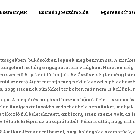
Események
Eseménybeszámolók
Gyerekek írás
zettségekben, bukásokban lepnek meg bennünket. A minke
tangolunk sokáig e nyughatatlan világban. Nincsen még 
ilyen szerető Atyaként láthatjuk. Az Ószövetség kemény Is
enül szerető Atyát mutatja meg nekünk ezzel a példabesz
is, hogy Istennek bűnökkel terhelten már nem is kellünk,
maga. A megtérés magával hozza a bűnök feletti szomorús
len önvigasztalásokba sodorhat bele bennünket, melyek bű
 tékozló fiú beletekintett, az bizony Isten szeme volt, az
 félünk kilépni az önsajnálatból. Félünk attól, hogy mit 
ek? Amikor Jézus arról beszél, hogy boldogok a szomorúak,