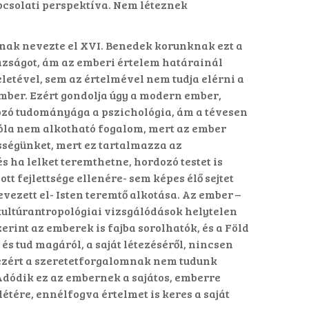
csolati perspektíva. Nem léteznek
ának nevezte el XVI. Benedek korunknak ezt a
gazságot, ám az emberi értelem határainál
letével, sem az értelmével nem tudja elérni a
ember. Ezért gondolja úgy a modern ember,
atozó tudományága a pszichológia, ám a tévesen
 róla nem alkotható fogalom, mert az ember
ségünket, mert ez tartalmazza az
s ha lelket teremthetne, hordozó testet is
t fejlettsége ellenére- sem képes élő sejtet
evezett el- Isten teremtő alkotása. Az ember –
A kultúrantropológiai vizsgálódások helytelen
rint az emberek is fajba sorolhatók, és a Föld
és tud magáról, a saját létezéséről, nincsen
, ezért a szeretetforgalomnak nem tudunk
Adódik ez az embernek a sajátos, emberre
létére, ennélfogva értelmet is keres a saját