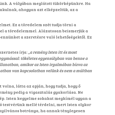
ünk. A vályúban meglátott tükörképünkre. Ha
lakulnak, ahogyan azt elképzeltük, az a
lmet. Ez a töredelem szét tudja törni a
zzel a töredelemmel. Alázatosan beismerjük a
nnünket a szeretésre való lehetőségektől. Ez
zerzetes írja:
„a remény Isten itt és most
k egymással: tökéletes egyensúlyban van benne a
illanatban, amikor az Isten irgalmában bízva az
llanatban van kapcsolatban velünk és nem a múltban
 volna, látta az apján, hogy tudja, hogy ő
 remény pedig a vigasztalás gyakorlása. Ne
kép. Isten kegyelme sokakat megkímél ugyan a
 testvérünk mellé térdelni, mert Isten olykor
z nyilvános botránya, ha annak ténylegesen