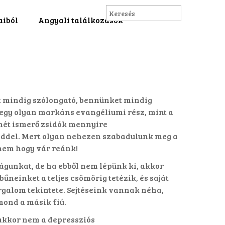
aiból
Angyali találkozások
t mindig szólongató, bennünket mindig
egy olyan markáns evangéliumi rész, mint a
tenét ismerő zsidók mennyire
éddel. Mert olyan nehezen szabadulunk meg a
 nem hogy vár reánk!
águnkat, de ha ebből nem lépünk ki, akkor
neinket a teljes csömörig tetézik, és saját
 irgalom tekintete. Sejtéseink vannak néha,
mond a másik fiú.
 akkor nem a depressziós