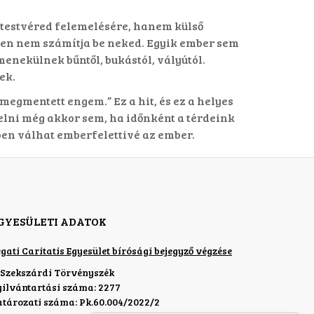
a testvéred felemelésére, hanem külső
Isten nem számítja be neked. Egyik ember sem
nekülnek bűntől, bukástól, vályútól.
ek.
megmentett engem.” Ez a hit, és ez a helyes
elni még akkor sem, ha időnként a térdeink
ben válhat emberfelettivé az ember.
GYESÜLETI ADATOK
gati Caritatis Egyesület bírósági bejegyző végzése
 Szekszárdi Törvényszék
yilvántartási száma: 2277
atározati száma: Pk.60.004/2022/2