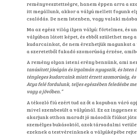
reményvesztettségre, hanem éppen arra a szo
itt megállunk, akkor a vályú mellett fogunk e
csalódás. De nem Istenben, vagy valaki másba
Ma az egész világ ilyen vályú: förtelmes, és un
vályúban látott képet, és ebből születhet meg
kudarcainkat, de nem érezhetjük magunkat a v
a szeretetből fakadó szomorúság érzése, amibő
A remény olyan isteni erény bennünk, ami nem
tanúsított jóságán és irgalmán nyugszik, és Iste
tényleges kudarcaink miatt érzett szomorúság, és 
Atya felé fordulunk, teljes egészében feledésbe me
vagy a jövőben.”
A tékozló fiú ezért tud az őt a kapuban váró ap
mivel szembesült a vályúnál. Ez az ingyenes s
akarjunk otthon maradt jó második fiúkat ját
személyes bukásoktól, azok társadalmi vetület
ezeknek a testvéreinknek a vályúképébe rejte