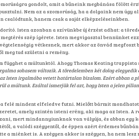
morúságra gondolt, amit a bűneink megbánása fölött érz
lpusztulni. Nem az a szomorúság, ha a dolgaink nem úgy a
n csalódtunk, hanem csak a saját elképzeléseinkben.
dorító. Isten azonban a szívünkbe új érzést adhat: a törede
 a megtérés szép ígérete. Isten megvigasztal bennünket e
égtelenségig vétkesnek, mert akkor az önvád megfoszt be
l meg tud születni a remény.
 függhet a múltunktól. Ahogy Thomas Keating trappista s
n irgalma sohasem változik. A töredelemben két dolog elegyedi
az Isten irgalmába vetett határtalan bizalom. Ezért abban a p
rül a múltunk. Ezáltal ismerjük fel azt, hogy Isten a jelen pi
ja felé mindent elfeledve futni. Mielőtt bármit mondhatott
zeretet, amely szintén isteni erény, aki maga az Isten. A
szani, mert mindannyiunknak van vályúja, és abban egy 
étől, a valódi szégyentől, de éppen azért érdemes bűnbánó
tte a miénket is. A szégyen akkor is szégyen, ha nem les