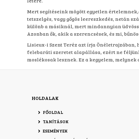
létére.
Mert segítéseink mögött egyetlen értelemnek,a
tetszelgés, vagy gőgös leereszkedés, netán sz
különb a másiknál, mert mindannyian üdvösség
Azonban ők, akik a szerencsések, és mi, bűnö
Lisieux-i Szent Teréz azt írja Önéletrajzában,
felebaráti szeretet alapállása, ezért ne félj
moslékosak lesznek. Ez a kegyelem, melynek a
HOLDALAK
FŐOLDAL
TANÍTÁSOK
ESEMÉNYEK