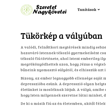
Tanítások
Tükörkép a vályúban
A valódi, felnőttkori megtérések mindig seb
hazaváró Istennek tékozló gyermekeiként csa
tékozló fiú története, ahol Istent emberileg 
megrökönyödhettek azon, hogy Jézus a végtel
bűneink nyomasztó súlyától, és elhisszük azt 
Bizony, az ember legnagyobb ellensége saját 
depresszióba esünk. A depresszió olyan helyte
életünket is mosléknak látjuk. A vályú, amibe a
hogy Isten milyennek szeretne látni minket, de
De ki a másik fiú az én életemben, akitől fél