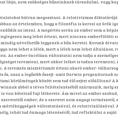
at látja, nem szükséges bűneinknek társadalmi, vagy kap
sztalatokat bátran megosztani. A relativizmus diktatúráj
bban az értelemben, hogy a filozófia is keresi az örök i
kezdődik az isteni. A megértés során az ember sem a képze
 ténylegesen meg lehet érteni, mert nincsen emberfölötti 
hogy mindig növelhetők legyenek a bűn keretei. Korunk div
gya nem lehet a lélek, mert a lélek nem lehet általános,
en. Az ember öncélúan változtatni nem tudja a személyes
iséget teremteni, mert akkor lelket is tudna teremteni, é
. A teremtés misztériumát érteni akaró ember- túlharsogot
zös ős, azaz a legősibb őssejt- amit Darwin progenitornak n
riumi körülmények között sem tud élő sejtet előállítani! 
winnak abból a téves feltételezéséből származik, mely sze
s van kötelező faji létkerete. Ám mivel az ember szabad, 
a szeretettől ember, de a szeretet nem anyagi természetű
a mértékegységek változtatásával, és relativizálásával. 
ly, tehát tud önmaga létezéséről, tud reflektálni a saját 