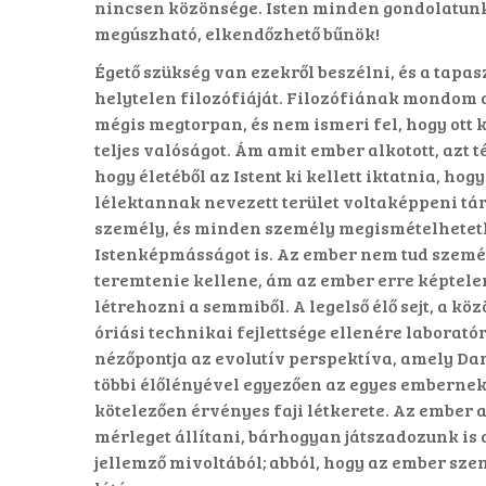
nincsen közönsége. Isten minden gondolatunk
megúszható, elkendőzhető bűnök!
Égető szükség van ezekről beszélni, és a tapa
helytelen filozófiáját. Filozófiának mondom a
mégis megtorpan, és nem ismeri fel, hogy ott 
teljes valóságot. Ám amit ember alkotott, azt
hogy életéből az Istent ki kellett iktatnia, 
lélektannak nevezett terület voltaképpeni tár
személy, és minden személy megismételhetetl
Istenképmásságot is. Az ember nem tud személy
teremtenie kellene, ám az ember erre képtelen
létrehozni a semmiből. A legelső élő sejt, a kö
óriási technikai fejlettsége ellenére laborató
nézőpontja az evolutív perspektíva, amely Dar
többi élőlényével egyezően az egyes embernek i
kötelezően érvényes faji létkerete. Az ember 
mérleget állítani, bárhogyan játszadozunk is 
jellemző mivoltából; abból, hogy az ember szemé