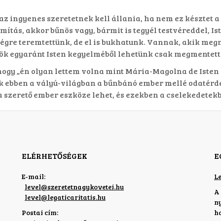
z ingyenes szeretetnek kell állania, ha nem ez késztet 
ámítás, akkor bűnös vagy, bármit is tegyél testvéreddel, 
re teremtettünk, de el is bukhatunk. Vannak, akik megme
sök egyaránt Isten kegyelméből lehetünk csak megmentett
 hogy „én olyan lettem volna mint Mária-Magolna de Isten 
ünk ebben a vályú-világban a bűnbánó ember mellé odatérd
 szerető ember eszköze lehet, és ezekben a cselekedetek
ELÉRHETŐSÉGEK
E
E-mail:
Le
level
@
szeretetnagykovetei.hu
A
level
@
legaticaritatis.hu
n
Postai cím:
h